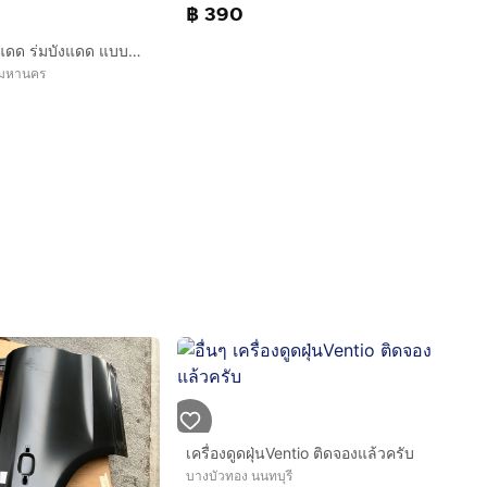
฿ 390
ร่มรถยนต์กันแดด ร่มบังแดด แบบหนา
ทพมหานคร
เครื่องดูดฝุ่นVentio ติดจองแล้วครับ
บางบัวทอง นนทบุรี