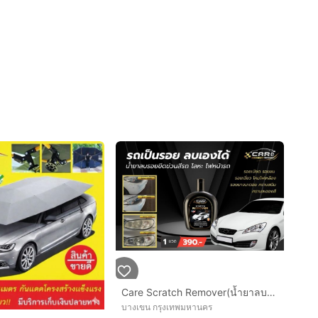
Care Scratch Remover(น้ำยาลบนอยรอยขีดข่วน) และ Glass Coating(สเปรย์เคลือบแก้วเซรามิค)
บางเขน กรุงเทพมหานคร