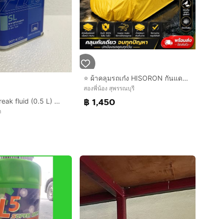
⭐ ผ้าคลุมรถเก๋ง HISORON กันแดด กันน้ำ ผ้า 2 ชั้น มี 4 ขนาด ส่งฟรี
สองพี่น้อง สุพรรณบุรี
฿ 1,450
ATE DOT4 break fluid (0.5 L) น้ำมันเบรก
า