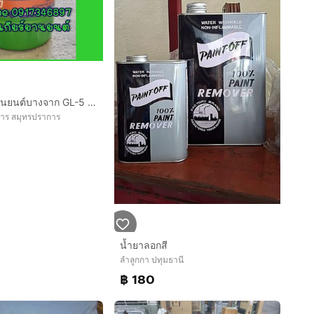
น้ำมันเกียร์ยานยนต์บางจาก GL-5 15w40
การ สมุทรปราการ
น้ำยาลอกสี
ลำลูกกา ปทุมธานี
฿ 180