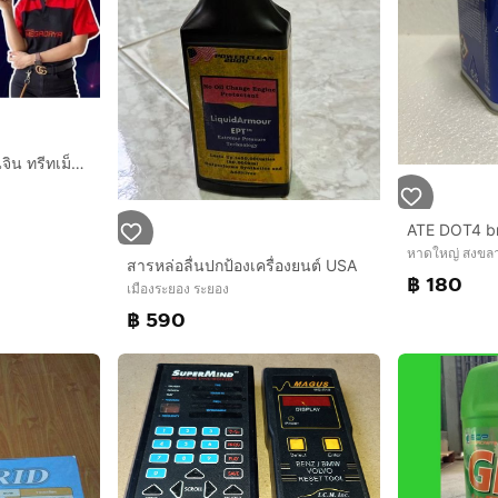
หัวเชื้อน้ำมันเครื่อง เอ็นจิน ทรีทเม็น เมกะดายา
หาดใหญ่ สงขล
สารหล่อลื่นปกป้องเครื่องยนต์ USA
฿ 180
เมืองระยอง ระยอง
฿ 590