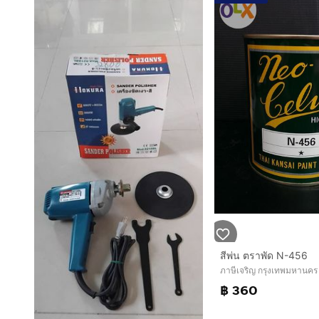
สีพ่น ตราพัด N-456
ภาษีเจริญ กรุงเทพมหานคร
฿ 360