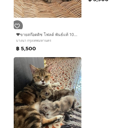
❤️ขายสก๊อตติช โฟลด์ พันธ์แท้ 100%
บางนา กรุงเทพมหานคร
฿ 5,500