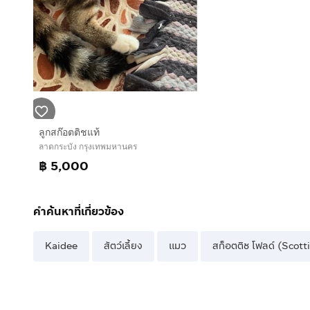
ลูกสก๊อตติชแท้
ลาดกระบัง กรุงเทพมหานคร
฿ 5,000
คำค้นหาที่เกี่ยวข้อง
Kaidee
สัตว์เลี้ยง
แมว
สก็อตติช โฟลด์ (Scott