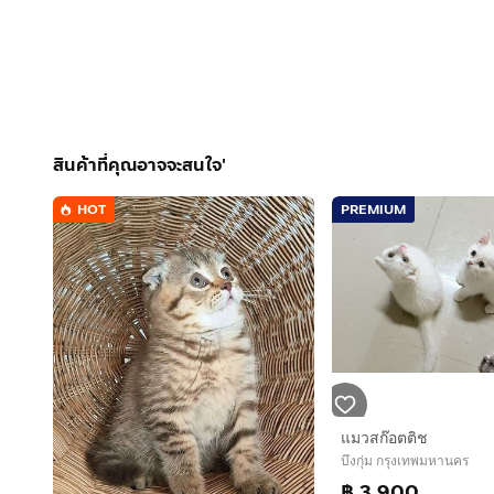
สินค้าที่คุณอาจจะสนใจ'
HOT
PREMIUM
แมวสก๊อตติช
บึงกุ่ม กรุงเทพมหานคร
฿ 3,900