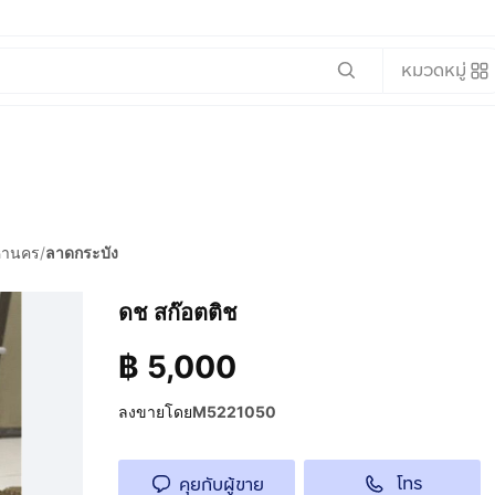
หมวดหมู่
หานคร
/
ลาดกระบัง
ดช สก๊อตติช
฿
5,000
ลงขายโดย
M5221050
โทร
คุยกับผู้ขาย