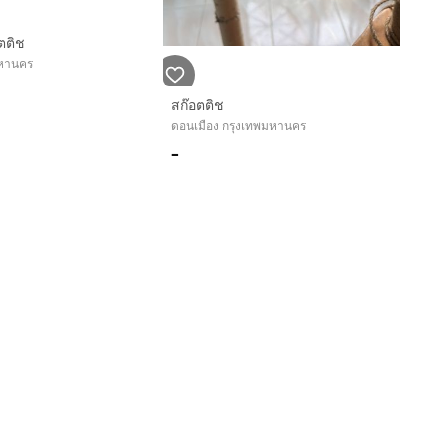
อตติช
พมหานคร
สก๊อตติช
ดอนเมือง กรุงเทพมหานคร
-