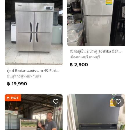
ส่งต่อตู้เย็น 2 ประตู Toshiba มือสอง สภาพดี พร้อมใช้งาน
เมืองนนทบุรี นนทบุรี
฿ 2,900
ตู้แช่ ฟิตสแตนเลสขนาด 40 คิวสภาพดีพร้อมใช้งาน 19,990 บาทสนใจโทรติดต่อสอบถามได้เลยค่ะ 0991461547 ค่ะ
มีนบุรี กรุงเทพมหานคร
฿ 19,990
HOT