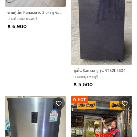
ขายตู้เย็น Panasonic 2 ประตู ช่องแช่แข็งล่าง ขนาด 14.4 คิว 407 ลิตร
บางบัวทอง นนทบุรี
฿ 6,900
ตู้เย็น Samsung รุ่น RT32K5534
บางละมุง ชลบุรี
฿ 5,500
HOT