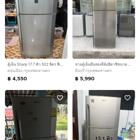
ตู้เย็น Sharp 17.7 คิว 502 ลิตร สีเงิน ความเย็นเจี๊ยบ ช่องแช่ใหญ่สะใจ ใช้งานปกติ สภาพพร้อมใช้ ไม่ต้องซ่อม นัดดูของจริงได้
ขายตู้เย็นมือสองยี่ห้อฮิตาชิขนาด 15 คิวอินวอเตอร์ราคา 5990 บาทสนใจโทรติดต่อสอบถามได้ค่ะ 0991461547 ค่ะ
ดอนเมือง กรุงเทพมหานคร
มีนบุรี กรุงเทพมหานคร
฿ 4,550
฿ 5,990