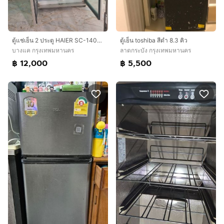
ตู้แช่เย็น 2 ประตู HAIER SC-1400PCS2-LS V4
ตู้เย็น toshiba สีดำ 8.3 คิว
บางแค กรุงเทพมหานคร
ลาดกระบัง กรุงเทพมหานคร
฿ 12,000
฿ 5,500