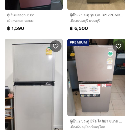
ตู้เย็นHitachi 6.6q
ตู้เย็น 2 ประตู รุ่น GV-B212PGMB ขนาด 7.7 คิว สภาพเหมือนใหม่
เมืองระยอง ระยอง
เมืองนนทบุรี นนทบุรี
฿ 1,590
฿ 6,500
PREMIUM
ตู้เย็น 2 ประตู ยี่ห้อ โตชิบ้า ขนาด 6.4 คิวราคา 5,500 บาท
เมืองพิษณุโลก พิษณุโลก