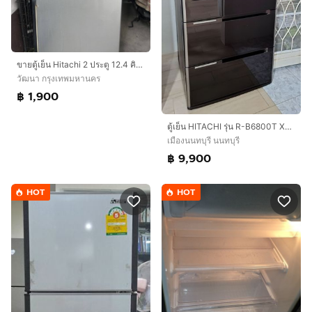
ขายตู้เย็น Hitachi 2 ประตู 12.4 คิว รุ่น R-V350PZ
วัฒนา กรุงเทพมหานคร
฿ 1,900
ตู้เย็น HITACHI รุ่น R-B6800T XT 6 ประตู ขนาด 24.5 คิว งานช่าง ปรับนิดหน่อยใช้งานได้
เมืองนนทบุรี นนทบุรี
฿ 9,900
HOT
HOT