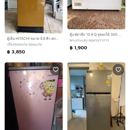
ตู้แช่ฝาทึบ 10.6 Q จุของได้ 300 ลิตร ราคาถูกมาก
ตู้เย็น HITACHI ขนาด 6.6 คิว สภาพใหม่ใช้แค่ปีเดียว
พระประแดง สมุทรปราการ
เมืองขอนแก่น ขอนแก่น
฿ 1,900
฿ 3,850