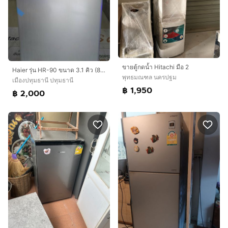
ขายตู้กดน้ำ Hitachi มือ 2
Haier รุ่น HR-90 ขนาด 3.1 คิว (89 ลิตร) 1ประตู
พุทธมณฑล นครปฐม
เมืองปทุมธานี ปทุมธานี
฿ 1,950
฿ 2,000