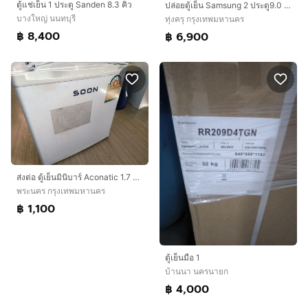
ตู้แช่เย็น 1 ประตู Sanden 8.3 คิว
ปล่อยตู้เย็น Samsung 2 ประตู9.0 คิว RT25FGRADSA/ST มือหนึ่งประกันศูนย์
บางใหญ่ นนทบุรี
ทุ่งครุ กรุงเทพมหานคร
฿ 8,400
฿ 6,900
ส่งต่อ ตู้เย็นมินิบาร์ Aconatic 1.7 คิว (รุ่น AN-FR468)
พระนคร กรุงเทพมหานคร
฿ 1,100
ตู้เย็นมือ 1
บ้านนา นครนายก
฿ 4,000