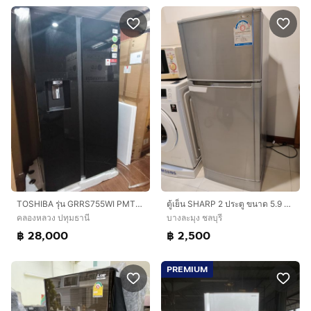
TOSHIBA รุ่น GRRS755WI PMT(06)
ตู้เย็น SHARP 2 ประตู ขนาด 5.9 คิว สภาพการใช้งานดี SHARP 2 door refrigerator 5.9 cuft
คลองหลวง ปทุมธานี
บางละมุง ชลบุรี
฿ 28,000
฿ 2,500
PREMIUM