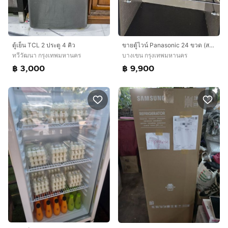
ตู้เย็น TCL 2 ประตู 4 คิว
ขายตู้ไวน์ Panasonic 24 ขวด (สภาพนางฟ้า) เหมือนใหม่ ใช้งานมือเดียว 9,900 บาท
ทวีวัฒนา กรุงเทพมหานคร
บางเขน กรุงเทพมหานคร
฿ 3,000
฿ 9,900