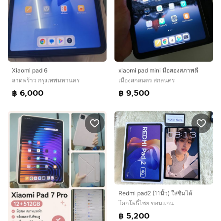
Xiaomi pad 6
xiaomi pad mini มือสองสภาพดี
ลาดพร้าว กรุงเทพมหานคร
เมืองสกลนคร สกลนคร
฿ 6,000
฿ 9,500
Redmi pad2 (11นิ้ว) ใส่ซิมได้
โคกโพธิ์ไชย ขอนแก่น
฿ 5,200