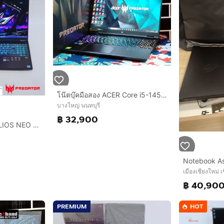
โน๊ตบุ๊คมือสอง ACER Core i5-14500HX จอ16.0” แรม32+NVMe512+NVMe1TB+RTX6GB+ปกศ.
บางใหญ่ นนทบุรี
฿ 32,900
ACER PREDATOR HELIOS NEO 16S AI PHN16S-71-976U - ABYSSAL BLACK
เมืองเชียงใหม่ เ
฿ 40,90
PREMIUM
HOT