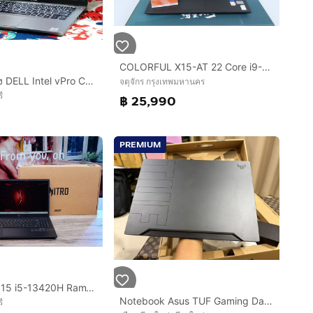
COLORFUL X15-AT 22 Core i9-12900H.RTX3060 RAM40.1TB
โน๊ตบุ๊คมือสอง DELL Intel vPro Core i7-10610U จอทัชสกรีน 14.0”IPS แรม16+SSD256+การ์ดจอ 620+วินโดว์แท้
จตุจักร กรุงเทพมหานคร
ี
฿ 25,990
PREMIUM
Acer Nitro V 15 i5-13420H Ram16 RTX2050(4GB) SSD512GB จอ15.6นิ้ว FHD 144Hz เกมมิ่งรุ่นใหม่ ดีไซน์ฝาหลังสุดเท่ มีประกันศูนย์2027 เครื่องพร้อม
Notebook Asus TUF Gaming Dash F15 FX516PM-HN086T RTX3060 ทำงาน เล่นเกมสบายมาก สอบถามได้ครับ
ี