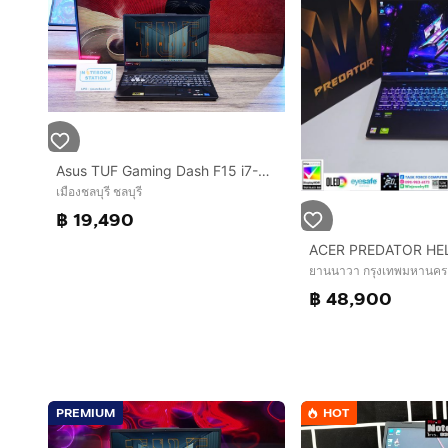
Asus TUF Gaming Dash F15 i7-11600H RTX3050(4GB) Ram16 SSD512 จอ15.6 FHD 144Hz
เมืองชลบุรี ชลบุรี
฿ 19,490
ยานนาวา กรุงเทพมหานคร
฿ 48,900
PREMIUM
HOT