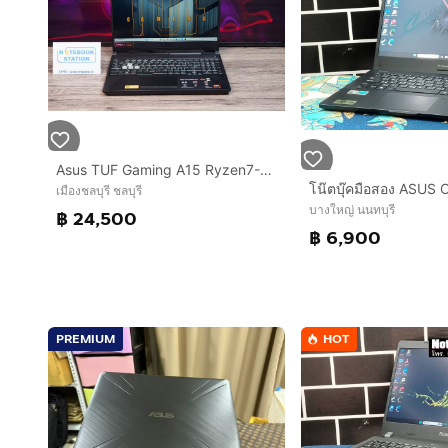
Asus TUF Gaming A15 Ryzen7-170 RTX3050(4GB) RAM16 SSD512GB จอ15.6นิ้ว FHD 144Hz เกมมิ่งรุ่นใหม่ สเปคแรง ครบกล่องประกันศูนย์2028 ขายเพียง 24,
เมืองชลบุรี ชลบุรี
บางใหญ่ นนทบุรี
฿ 24,500
฿ 6,900
PREMIUM
HOT