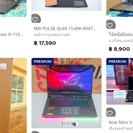
MSI PULSE GL66 11UDK-494TH Core i7-11800H.RTX3050Ti RAM24.1TB
โน๊ตบุ๊คมือสอง ACER Core i5-1135G7 จอ14” แรม8+NVMe.256+การ์ดจอ Iris
จตุจักร กรุงเทพมหานคร
บางใหญ่ นนทบุร
฿ 17,590
฿ 8,900
PREMIUM
PREMIUM
เมืองชลบุรี ชลบุร