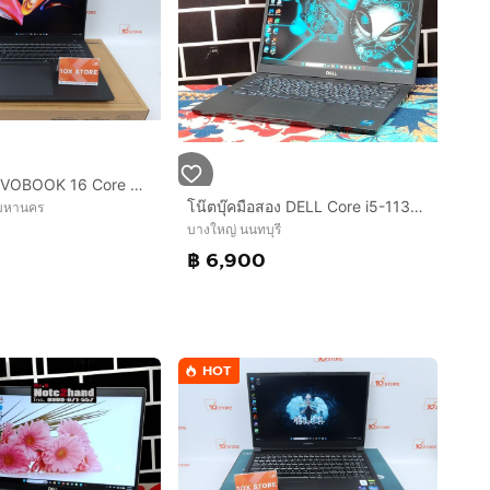
ASUASUS VIVOBOOK 16 Core 5 210H.RTX4050 RAM16.512GB
โน๊ตบุ๊คมือสอง DELL Core i5-1135G7 จอ14”FHD แรม8+NVMe512+การ์ดจอ Xe G4+วินโดว์แท้
พมหานคร
บางใหญ่ นนทบุรี
฿ 6,900
HOT