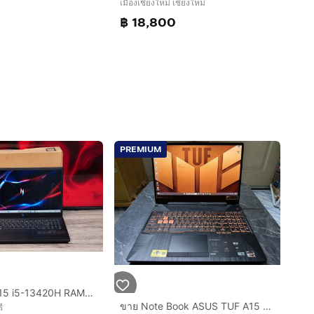
เมืองเชียงใหม่ เชียงใหม่
฿ 18,800
PREMIUM
Acer Nitro V15 i5-13420H RAM16 RTX4060(8GB) SSD512 จอ15.6 144Hz FHD สเปคสูงจัดเต็ม คีย์บอร์ดไฟสีขาว ดีไซน์สวยดูเท่ ประกันศูนย์2027 ขายเพียง
ขาย Note Book ASUS TUF A15 FA506ICB-HN103W R7-4800H Ram 16gb RTX 3050 4 GB GDDR6 512gb SSD M.2 สภาพสวยๆ เลยครับผม
ี