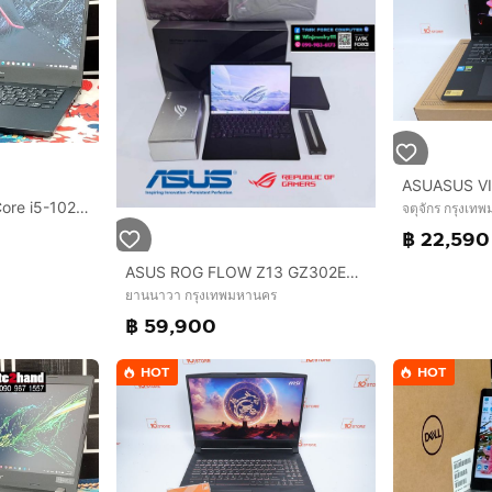
โน๊ตบุ๊คมือสอง ASUS Core i5-10210U จอ14”HD แรม8+NVMe.256+การ์ดจอ UHD 620
จตุจักร กรุงเท
฿ 22,590
ASUS ROG FLOW Z13 GZ302EA-RU087WA OFF BLACK 2025
ยานนาวา กรุงเทพมหานคร
฿ 59,900
HOT
HOT