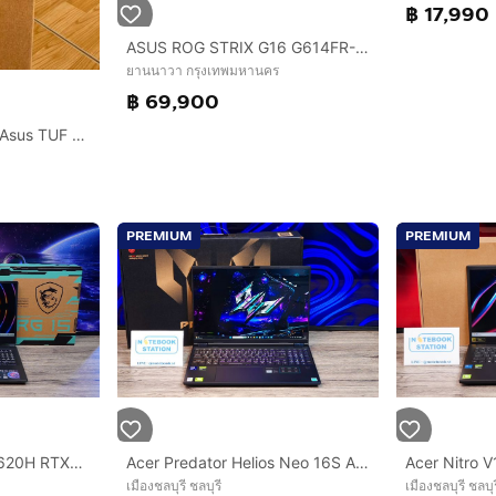
฿ 17,990
ASUS ROG STRIX G16 G614FR-S5100W - VOLT GREEN
ยานนาวา กรุงเทพมหานคร
฿ 69,900
Notebook Notebook Asus TUF Gaming F16 FX608JMR-RV121W RTX4060 เหมือนได้มือหนึ่ง ประกันยาวๆ เล่นเกม ทำงานอื่นๆ
PREMIUM
PREMIUM
MSI Cyborg 15 i7-13620H RTX4050(6GB) Ram16 SSD512GB จอ15.6 FHD 144Hz เกมมิ่งสเปคสูง คีย์บอร์ดไฟ เครื่องสวย ครบกล่องพร้อมประกันศูนย์ เพียง 28
Acer Predator Helios Neo 16S AI IntelCoreUltra7-255HX RTX5060(8GB) Ram16 SSD512 จอ16 QHD+ OLED 240Hz จอสวยสีตรง สเปคสูงจัดเต็ม คีย์บอร์ดไฟRG
เมืองชลบุรี ชลบุรี
เมืองชลบุรี ชลบุร