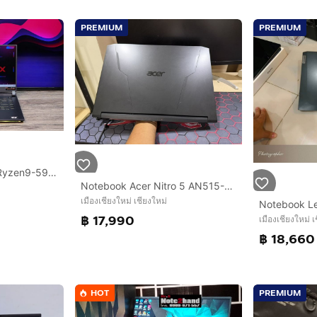
PREMIUM
PREMIUM
Asus ROG Strix G15 Ryzen9-5900HX Ram16 RTX3050Ti(4GB) SSD512 จอ15.6 FHD 144Hz เกมมิ่งสเปคสูง มีไฟRGBแบบจัดเต็ม เครื่องสวยพร้อมใช้งาน ขายเพีย
Notebook Acer Nitro 5 AN515-R2BC RTX3050 ทำงาน เล่นเกม อื่นๆ ลื่นมาก สอบถามได้คัฟ
เมืองเชียงใหม่ เชียงใหม่
฿ 17,990
เมืองเชียงใหม่ เ
฿ 18,660
HOT
PREMIUM