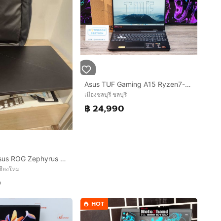
Asus TUF Gaming A15 Ryzen7-170 RTX3050(4GB) RAM16 SSD512GB จอ15.6นิ้ว FHD 144Hz เกมมิ่งรุ่นใหม่ สเปคแรง ครบกล่องประกันศูนย์2028 ขายเพียง 24,
เมืองชลบุรี ชลบุรี
฿ 24,990
Notebook Asus ROG Zephyrus S17 GX703HS-KF018T จอ 17.3 i9-11 RTX3080 แรงเท่าๆ5060 Ram 48GB HD 2.5TB สอบถามได้คัฟ
ชียงใหม่
0
HOT