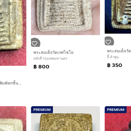
พระสมเด็จวัด
พระสมเด็จวัดเกศไชโย
ลี้ ลำพูน
หลักสี่ กรุงเทพมหานคร
฿ 350
฿ 800
พระสมเด็จวัดเกศไชโยพิมพ์หกชั้นอกตันท้องร่องตลอด
PREMIUM
PREMIUM