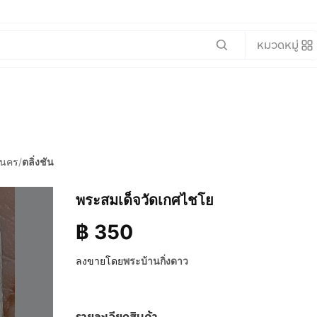
หมวดหมู่
านคร
/
ตลิ่งชัน
พระสมเด็จวัดเกศไชโย
฿
350
ลงขายโดย
พระบ้านกิ่งดาว
รายละเอียดสินค้า