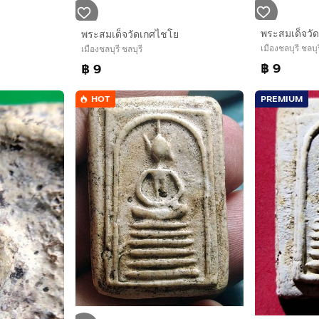
พระสมเด็จวั
พระสมเด็จวัดเกศไชโย
เมืองชลบุรี ชลบุร
เมืองชลบุรี ชลบุรี
฿ 9
฿ 9
HOT
PREMIUM