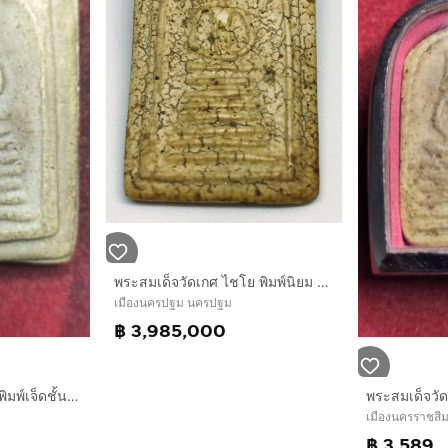
พระสมเด็จวัดเกศ ไชโย พิมพ์นิยม อกร่อง 7 ชั้น
เมืองนครปฐม นครปฐม
฿ 3,985,000
พระสมเด็จวัดเกศไชโยพิมพ์เจ็ดชั้นนิยม
เมืองนครราชสี
฿ 3,589