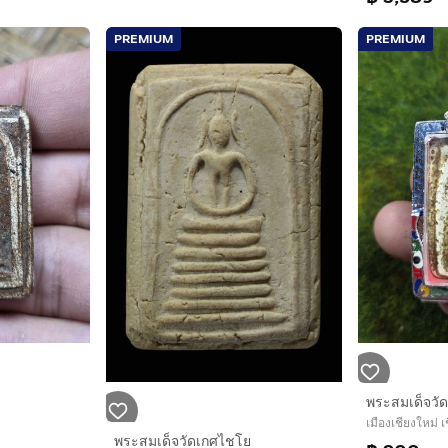
PREMIUM
PREMIUM
พระสมเด็จวั
เมืองเชียงใหม่ เ
พระสมเด็จวัดเกศไชโย