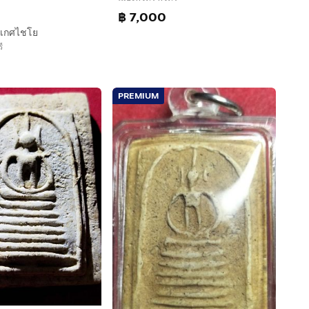
฿ 7,000
ดเกศไชโย
ี
PREMIUM