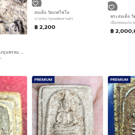
สมเด็จ วัดเกศไชโย
บางเขน กรุงเทพมหานคร
เมืองขอนแก่น 
฿ 2,200
฿ 2,000
พระสมเด็จ วัดระฆัง บางขุนพรหม วัดเกศไชโย หลวงปู่ภู หลวงปู่นาค
า
PREMIUM
PREMIUM