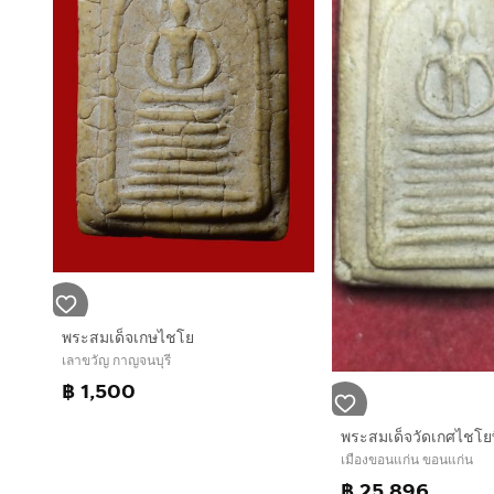
พระสมเด็จเกษไชโย
เลาขวัญ กาญจนบุรี
฿ 1,500
เมืองขอนแก่น ขอนแก่น
฿ 25,896