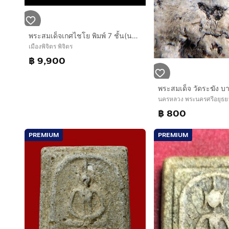
พระสมเด็จเกศไชโย พิมพ์ 7 ชั้น(นอกพิมพ์)
เมืองพิจิตร พิจิตร
฿ 9,900
นครหลวง พระนครศรีอยุธย
฿ 800
PREMIUM
PREMIUM