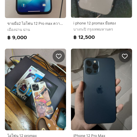
i phone 12 promax มือสอง
ขายมือ2 ไอโฟน 12 Pro max ความจุ 128 Gb สภาพดี
บางกะปิ กรุงเทพมหานคร
เมืองน่าน น่าน
฿ 12,500
฿ 9,000
ไอโฟน 12 promax
iPhone 12 Pro Max