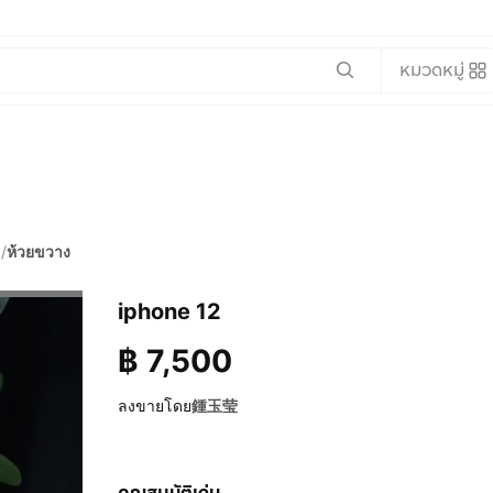
หมวดหมู่
ร
/
ห้วยขวาง
iphone 12
฿
7,500
ลงขายโดย
鍾玉莹
คุณสมบัติเด่น