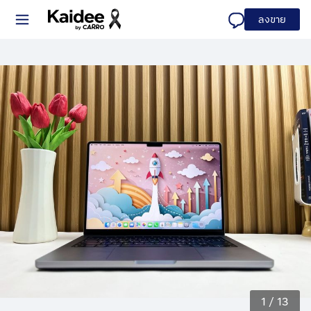
ลงขาย
1
/
13