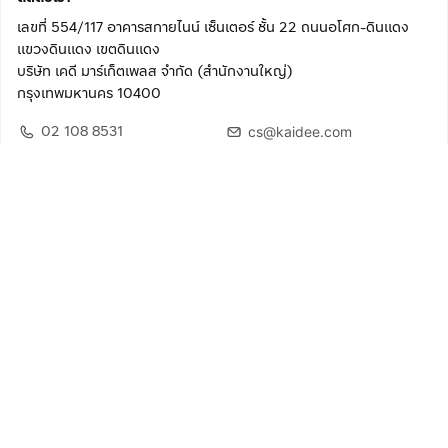
เลขที่ 554/117 อาคารสกายไนน์ เซ็นเตอร์ ชั้น 22 ถนนอโศก-ดินแดง
แขวงดินแดง เขตดินแดง
บริษัท เคดี มาร์เก็ตเพลส จำกัด (สำนักงานใหญ่)
กรุงเทพมหานคร 10400
02 108 8531
cs@kaidee.com
ติดตามเรา
เพื่อประสบการณ์ใช้งานที่ดีขึ้น
© 2568 บริษัท เคดี มาร์เก็ตเพลส จำกัด