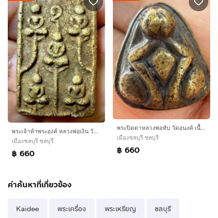
พระปิดตาหลวงพ่อทับ วัดอนงค์ เนื้อเก่าๆ พระเก่าๆเหมาๆบ้านๆ พระคนแก่เก่าๆเก็บทิ้งใว้ก่อนจากไป ให้ยายดูเเล 081-3330446 L.tonyabu
พระเจ้าห้าพระองค์ หลวงพ่อเงิน วัดบางคลาน เนื้อสมเด็จเนื้อพระองค์ครู เอาใว้เทียบดูพระสมเด็จวัดระฆัง อายุพระไกล้เคียงกัน
เมืองชลบุรี ชลบุรี
เมืองชลบุรี ชลบุรี
฿ 660
฿ 660
คำค้นหาที่เกี่ยวข้อง
Kaidee
พระเครื่อง
พระเหรียญ
ชลบุรี