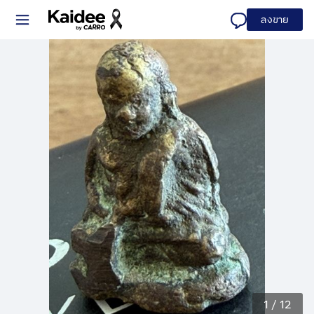
ลงขาย
1
/
12