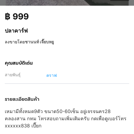
฿
999
ปลาคาร์ฟ
ลงขายโดย
ชานนท์ เจี๊ยบหยู
คุณสมบัติเด่น
สายพันธุ์
คราฟ
รายละเอียดสินค้า
เหมามีทั้งหมด9ตัว ขนาด50-60เซ็น อยู่เจรจนคร28
คลองสาน กทม โทรสอบถามเพิ่มเติมครับ
กดเพื่อดูเบอร์โทร
xxxxxx838
เปี๊ยก