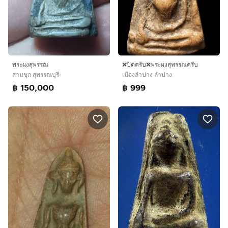
พระผงสุพรรณ
❌ปิดครับ❌พระผงสุพรรณครับ
สามชุก สุพรรณบุรี
เมืองลำปาง ลำปาง
฿ 150,000
฿ 999