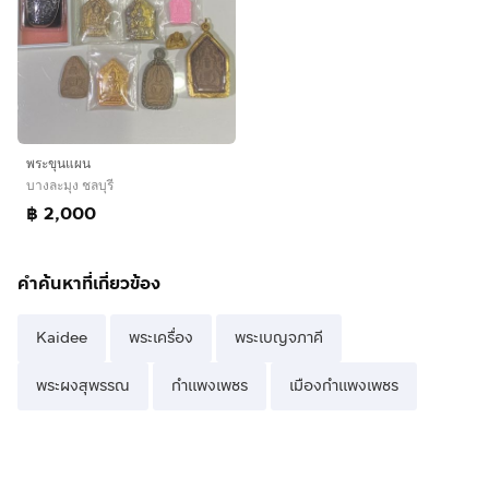
พระขุนแผน
บางละมุง ชลบุรี
฿ 2,000
คำค้นหาที่เกี่ยวข้อง
Kaidee
พระเครื่อง
พระเบญจภาคี
พระผงสุพรรณ
กำแพงเพชร
เมืองกำแพงเพชร