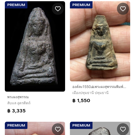
PREMIUM
PREMIUM
องค์ละ1550🙏พระผงสุพรรณพิมพ์หน้าแก่🙏พระผงสุพรรณพิมพ์หน้ากลาง
เมืองปทุมธานี ปทุมธานี
พระผงสุพรรณ
฿ 1,550
ลับแล อุตรดิตถ์
฿ 3,335
PREMIUM
PREMIUM