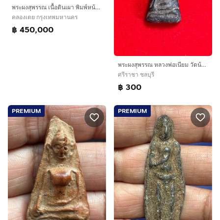
พระผงสุพรรณ เนื้อดินเผา พิมพ์หน้าแก่ กรุวัดมหาธาตุ สุพรรณบุรี รุ่นแรก หลังลายนิ้วมือ ผิวมัน แห้งเหี่ยว องค์นี้เป็นพระหนา ผิวมัน เงา เดิมๆ เก
คลองเตย กรุงเทพมหานคร
฿ 450,000
พระผงสุพรรณ หลวงพ่อเนียม วัดน้อย พิจารณาตามชอบครับ
ศรีราชา ชลบุรี
฿ 300
PREMIUM
PREMIUM