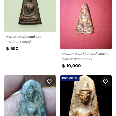
พระผงสุพรรณพิมพ์หน้าแก่
บางบัวทอง นนทบุรี
฿ 950
พระผงสุพรรณ กรุวัดพระศรีรัตนมหาธาตุ สุพรรณบุรี เนื้อดิน ลงรัก ทรงบิดเบี้ยว ผิวเดิม เก่า แห้ง รักลอก เดิมๆ เป็นธรรมชาติ สภาพสวยงามแท้ หายากมา
ทุ่งครุ กรุงเทพมหานคร
฿ 10,000
PREMIUM