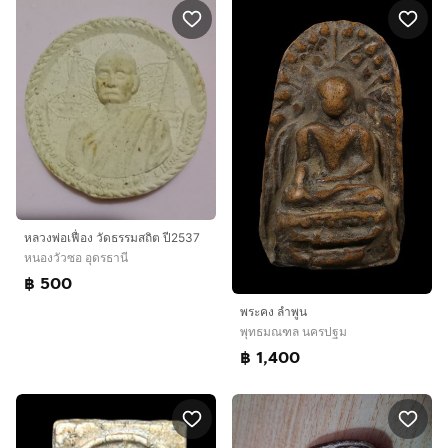
หลวงพ่อเฟื่อง วัดธรรมสถิต ปี2537
หนองวัวซอ อุดรธานี
฿ 500
พระคง ลำพูน
พุทธมณฑล นครปฐม
฿ 1,400