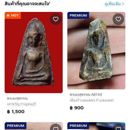
สินค้าที่คุณอาจจะสนใจ'
ดูเพิ่มเติม
HOT
PREMIUM
พระผงสุพรรณ AB149
พระผงสุพรรณ
เมืองกำแพงเพชร กำแพงเพชร
เลาขวัญ กาญจนบุรี
฿ 900
฿ 1,500
PREMIUM
PREMIUM