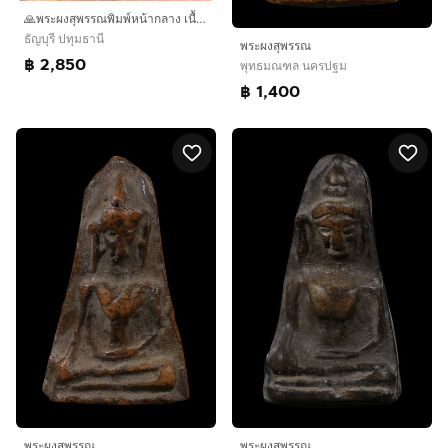
🙏พระผงสุพรรณพิมพ์หน้ากลาง เนื้อผ่านสองสีมีนวลดินตามซอก เนื้อละเอียด🙏
ธัญบุรี ปทุมธานี
พระผงสุพรรณ
฿ 2,850
พุทธมณฑล นครปฐม
฿ 1,400
พระผงสุพรรณ
พระผงสุพรรณ