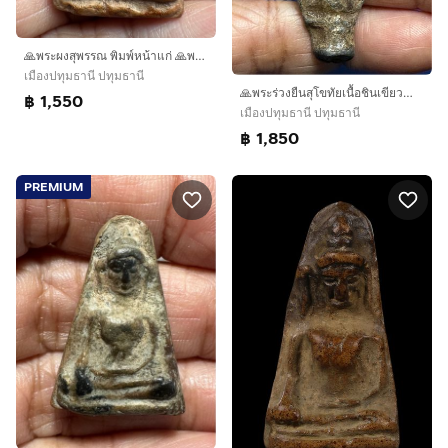
🙏พระผงสุพรรณ พิมพ์หน้าแก่ 🙏พระขุนแผนพิมพ์ห้าเหลี่ยม องค์ละ1550
เมืองปทุมธานี ปทุมธานี
🙏พระร่วงยืนสุโขทัยเนื้อชินเขียว🙏พระผงสุพรรณ พิมพ์หน้าแก่ องค์ละ1850
฿ 1,550
เมืองปทุมธานี ปทุมธานี
฿ 1,850
PREMIUM