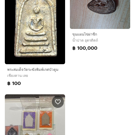
ขุนแผนไข่ผ่าซีก
น้ำปาด อุตรดิตถ์
฿ 100,000
พระสมเด็จวัดระฆังพิมพ์เกศบัวตูม
เชียงคาน เลย
฿ 100