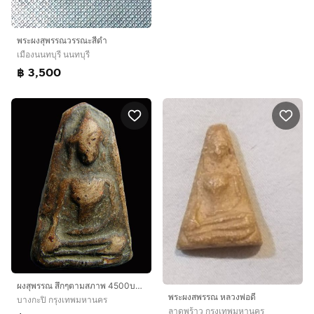
พระผงสุพรรณวรรณะสีดำ
เมืองนนทบุรี นนทบุรี
฿ 3,500
ผงสุพรรณ สึกๆตามสภาพ 4500บาท สนใจโทร 083-0331090 ทศ
พระผงสพรรณ หลวงพ่อดี
บางกะปิ กรุงเทพมหานคร
ลาดพร้าว กรุงเทพมหานคร