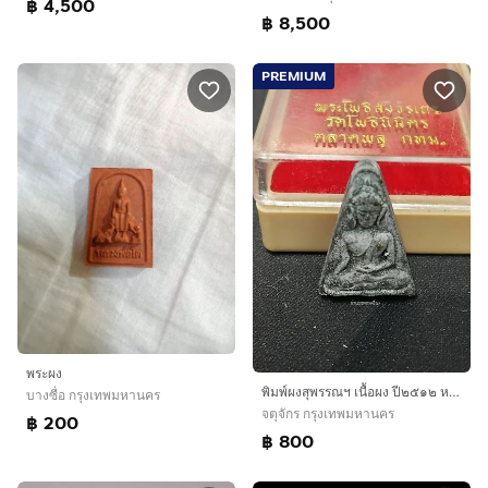
฿ 4,500
฿ 8,500
PREMIUM
พระผง
พิมพ์ผงสุพรรณฯ เนื้อผง ปี๒๕๑๒ หลวงพ่อไพฑูรย์ วัดโพธินิมิตร
บางซื่อ กรุงเทพมหานคร
จตุจักร กรุงเทพมหานคร
฿ 200
฿ 800