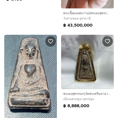
พระเนื้อผงผสมว่าน((พระผงสุพรรณ)(มีส่วนผสมของเนื้อผงเก่า)(พระหลวงพ่อฮวด)(วุฒิคุณ)(วัดดอนโพธิ์ทอง)(จังหวัดสุพรรณบุรี))พระเครื่องรางของมงคล
วังสามหมอ อุดรธานี
฿ 43,500,000
พระผงสุพรรณกรุวัดพระศรีมหาธาตุสุพรรณบุรี素攀府瓦玛哈泰寺出土 帕蓬素攀100%正品保证
เมืองนครปฐม นครปฐม
฿ 8,888,000