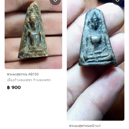
พระผงสุพรรณ AB150
เมืองกำแพงเพชร กำแพงเพชร
฿ 900
พระผงสุพรรณหน้าแก่