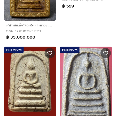
฿ 599
✅พระสมเด็จวัดระฆัง และบางขุนพรหม AA896990
คลองเตย กรุงเทพมหานคร
฿ 35,000,000
PREMIUM
PREMIUM