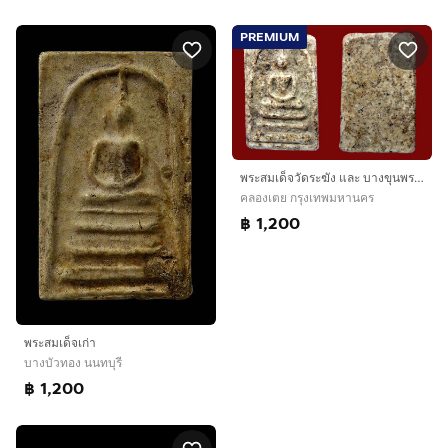
PREMIUM
พระสมเด็จวัดระฆัง และ บางขุนพรหม AA52698
คลองเตย กรุงเทพมหานคร
฿ 1,200
พระสมเด็จเก่า
บางบัวทอง นนทบุรี
฿ 1,200