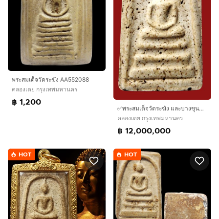
พระสมเด็จวัดระฆัง AA552088
คลองเตย กรุงเทพมหานคร
฿ 1,200
✅พระสมเด็จวัดระฆัง และบางขุนพรหม AA629774
คลองเตย กรุงเทพมหานคร
฿ 12,000,000
HOT
HOT