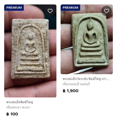
PREMIUM
PREMIUM
พระสมเด็จวัดระฆัง พิมพ์ใหญ่ เก่ามาก เนื้อแกร่ง
เมืองนนทบุรี นนทบุรี
฿ 1,900
พระสมเด็จพิมพ์ใหญ่
เมืองพะเยา พะเยา
฿ 100