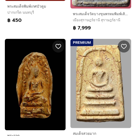
พระสมเด็จพิมพ์เกศบัวตูม
ปากเกร็ด นนทบุรี
พระสมเด็จวัดบางขุนพรหมพิมพ์เส้นด้าย
฿ 450
เมืองสุราษฎร์ธานี สุราษฎร์ธานี
฿ 7,999
PREMIUM
สมเด็จสวยมาก
พระรอด