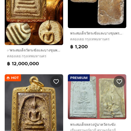
พระสมเด็จวัดระฆังและบางขุนพรหม หลายรายการ AA889500
คลองเตย กรุงเทพมหานคร
฿ 1,200
✅พระสมเด็จวัดระฆังและบางขุนพรหม องค์ดารา AA86337
คลองเตย กรุงเทพมหานคร
฿ 12,000,000
HOT
PREMIUM
พระสมเด็จหลวงปู่นาควัดระฆัง
เมืองสุราษฎร์ธานี สุราษฎร์ธานี