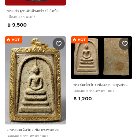
พระเก่า ฐานหันข้างกว้าง2.3หน้าตรงกว้าง1.7สูง3.5ซม BB 589
เมืองพะเยา พะเยา
฿ 9,500
HOT
HOT
พระสมเด็จวัดระฆังและบางขุนพรหม หลายรายการ AA79999
คลองเตย กรุงเทพมหานคร
฿ 1,200
✅พระสมเด็จวัดระฆัง บางขุนพรหม เนื้อองค์ครู AA999328
คลองเตย กรุงเทพมหานคร