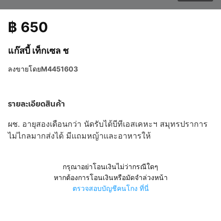
฿
650
แก๊สบี้ เท็กเซล ช
ลงขายโดย
M4451603
รายละเอียดสินค้า
ผช. อายุสองเดือนกว่า นัดรับได้บีทีเอสเคหะฯ สมุทรปราการ
ไม่ไกลมากส่งได้ มีเเถมหญ้าเเละอาหารให้
กรุณาอย่าโอนเงินไม่ว่ากรณีใดๆ
หากต้องการโอนเงินหรือมัดจำล่วงหน้า
ตรวจสอบบัญชีคนโกง ที่นี่