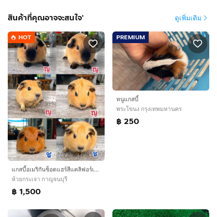
สินค้าที่คุณอาจจะสนใจ'
ดูเพิ่มเติม
HOT
PREMIUM
หนูแกสบี้
พระโขนง กรุงเทพมหานคร
฿ 250
แกสบี้อเมริกันช็อตแฮร์สีแคลิฟอร์เนีย
ห้วยกระเจา กาญจนบุรี
฿ 1,500