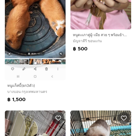
หนูตะเภาคู่ผู้-เมีย สวย ๆ พร้อมย้ายบ้านค่ะ
มัญจาคีรี ขอนแก่น
฿ 500
หนูแก็สบี้(ยก3ตัว)
บางบอน กรุงเทพมหานคร
฿ 1,500