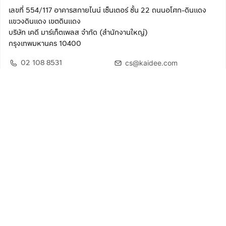
เลขที่ 554/117 อาคารสกายไนน์ เซ็นเตอร์ ชั้น 22 ถนนอโศก-ดินแดง
แขวงดินแดง เขตดินแดง
บริษัท เคดี มาร์เก็ตเพลส จำกัด (สำนักงานใหญ่)
กรุงเทพมหานคร 10400
02 108 8531
cs@kaidee.com
ติดตามเรา
เพื่อประสบการณ์ใช้งานที่ดีขึ้น
© 2568 บริษัท เคดี มาร์เก็ตเพลส จำกัด