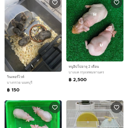
หนูฮิปโปอายุ 2 เดือน
บางแค กรุงเทพมหานคร
วินเทอร์ไวท์
฿ 2,500
บางกรวย นนทบุรี
฿ 150