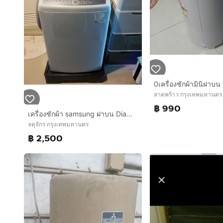
ลาดพร้าว กรุงเทพมหานคร
฿ 990
เครื่องซักผ้า samsung ฝาบน Diamond Drum ซักปั่นหมาดในตัว (WA75H4000SG)
จตุจักร กรุงเทพมหานคร
฿ 2,500