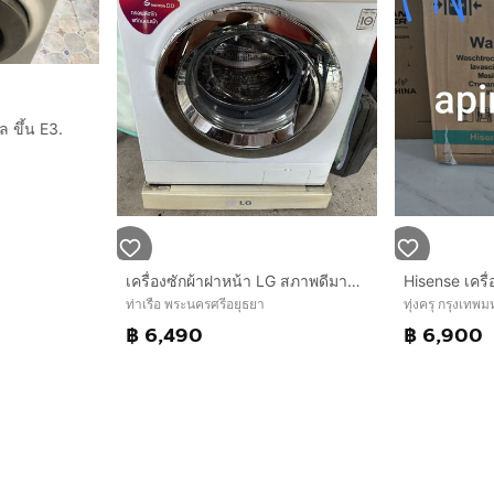
ล ขึ้น E3.
เครื่องซักผ้าฝาหน้า LG สภาพดีมาก การทำงานสมบูรณ์ 100 เปอร์เซ็นต์ ขายเพราะจะซื้อขนาดใหญ่ขึ้น รับเองที่ อ.ท่าเรือ อยุธยาจ้า
ท่าเรือ พระนครศรีอยุธยา
ทุ่งครุ กรุงเท
฿ 6,490
฿ 6,900