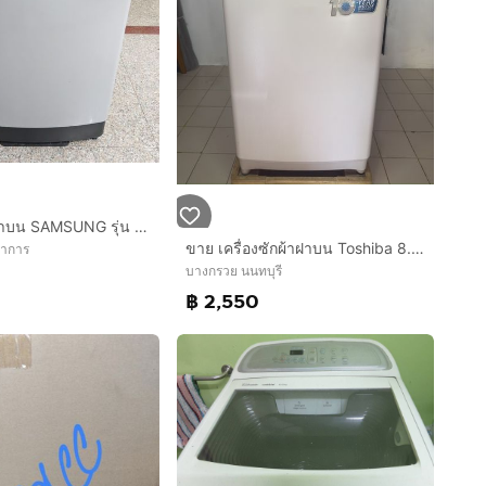
เครื่องซักผ้าฝาบน SAMSUNG รุ่น WA15T5260BY-ST 15 กก. สีเทา
ขาย เครื่องซักผ้าฝาบน Toshiba 8.0 kg เจ้าของขายเอง
ราการ
บางกรวย นนทบุรี
฿ 2,550