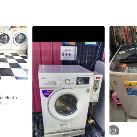
เครื่องซักผ้า+เครื่องอบผ้า Electrolux (เซ้งร้าน)
สีมา