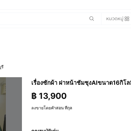
หมวดหมู่
รี
เรื่องซักผ้า ฝาหน้าชัมชุงAIขนาด16กิโล
฿
13,900
ลงขายโดย
คำสอน ทีกุล
คุณสมบัติเด่น