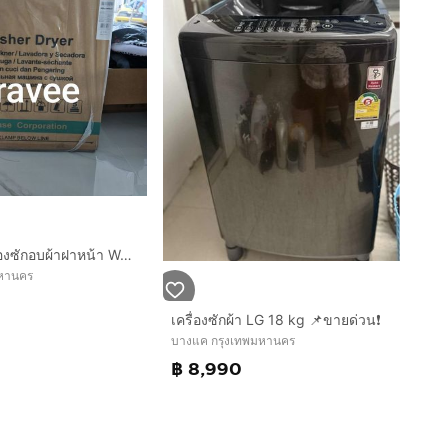
Hisense เครื่องซักอบผ้าฝาหน้า Wash & Dry Inverter รุ่น WD105N1E ความจุซัก 10.5 kg./ อบ 7 kg. มือหนึ่งยังไม่แกะ ประกันศูนย์ ราคา 6900 รับได้ที่ ประชาอุทิศ 76 ทุ่งครุค
พมหานคร
เครื่องซักผ้า LG 18 kg 📌ขายด่วน❗️
บางแค กรุงเทพมหานคร
฿ 8,990