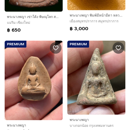
พระนางพญา พิมพ์มีหน้ามีตา หลวงปู่โต๊ะ วัดประดู่ฉิมพลี
พระนางพญา เข่าโค้ง พิษณุโลก สภาพสวยครับ แบ่งเบาๆ 650ครับ
เมืองสมุทรปราการ สมุทรปราการ
แม่ริม เชียงใหม่
฿ 3,000
฿ 650
PREMIUM
PREMIUM
พระนางพญา
พระนางพญา
บางกอกน้อย กรุงเทพมหานคร