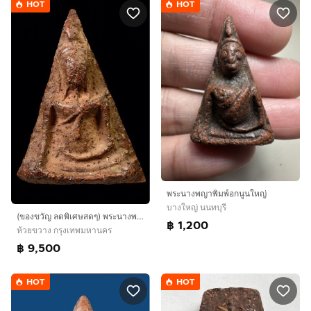
HOT
HOT
พระนางพญาพิมพ์อกนูนใหญ่
บางใหญ่ นนทบุรี
(ของขวัญ ลดพิเศษสดๆ) พระนางพญา พิมพ์เข่าโค้ง จ.พิษณุโลก (สวยแท้ ราคาจับต้องได้) เหมาะกับคุณ ผู้หญิงมาก
฿ 1,200
ห้วยขวาง กรุงเทพมหานคร
฿ 9,500
HOT
HOT