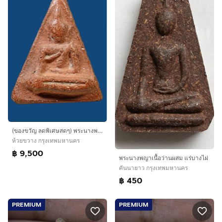
(ของขวัญ ลดพิเศษสดๆ) พระนางพญา พิมพ์มีหู กรุวัดโพธิ์ (โรงทอ) จ.พิษณุโลก (สวยแท้ ราคาจับต้องได้) เหมาะกับคุณผู้หญิงมาก และคุณผู้ชายอีกด้วย
ห้วยขวาง กรุงเทพมหานคร
฿ 9,500
พระนางพญาเนื้อว่านผสม แร่บางไผ่
คันนายาว กรุงเทพมหานคร
฿ 450
PREMIUM
PREMIUM