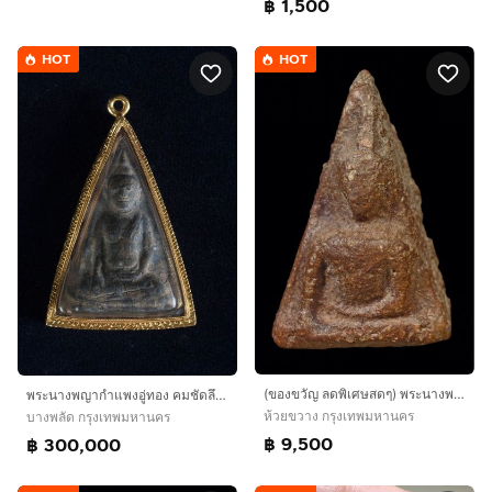
฿ 1,500
HOT
HOT
(ของขวัญ ลดพิเศษสดๆ) พระนางพญา ...พิมพ์เทวดา (สวยแท้ ราคาจับต้องได้) เหมาะกับคุณผู้หญิงมาก
พระนางพญากำแพงอู่ทอง คมชัดลึก สวยจัดจ้าน หายาก แท้3สถาบัน
ห้วยขวาง กรุงเทพมหานคร
บางพลัด กรุงเทพมหานคร
฿ 9,500
฿ 300,000