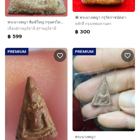
💟 พระนางพญา กรุวัดราชนัดดา
พระนางพญา พิมพ์ใหญ่ กรุนครไทย พิษณุโลก
หลักสี่ กรุงเทพมหานคร
เมืองสุราษฎร์ธานี สุราษฎร์ธานี
฿ 300
฿ 599
PREMIUM
PREMIUM
พระนางพญา