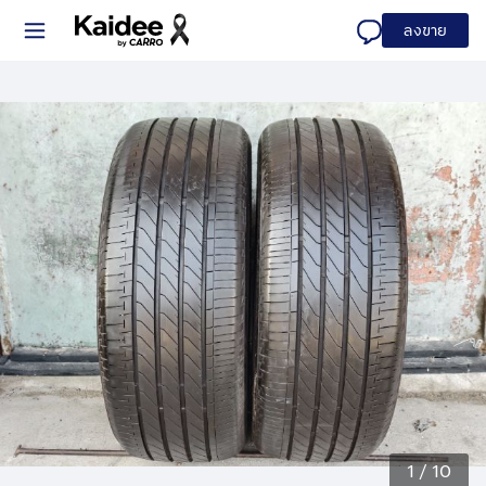
ลงขาย
1
/
10