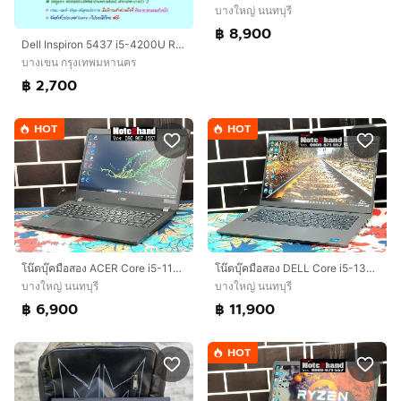
บางใหญ่ นนทบุรี
฿ 8,900
Dell Inspiron 5437 i5-4200U Ram 8GB SSD SATA 240 GB หน้าจอ 14 นิ้ว ดูหนังฟังเพลง-เล่นไลน์ ราคา 2,700.-บาท จัดส่งฟรีทั่วประเทศ
บางเขน กรุงเทพมหานคร
฿ 2,700
HOT
HOT
โน๊ตบุ๊คมือสอง ACER Core i5-1135G7 จอ14” แรม8+NVMe.256+การ์ดจอ Iris
โน๊ตบุ๊คมือสอง DELL Core i5-1335U จอ14”IPS แรม8+NVMe512+การ์ดจอ Iris+วินโดว์แท้
บางใหญ่ นนทบุรี
บางใหญ่ นนทบุรี
฿ 6,900
฿ 11,900
HOT