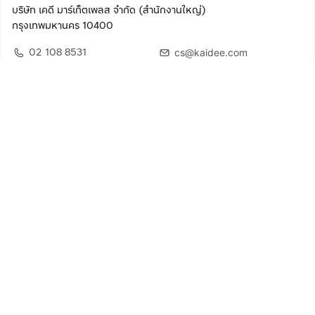
บริษัท เคดี มาร์เก็ตเพลส จำกัด (สำนักงานใหญ่)
กรุงเทพมหานคร 10400
02 108 8531
cs@kaidee.com
ติดตามเรา
เพื่อประสบการณ์ใช้งานที่ดีขึ้น
© 2568 บริษัท เคดี มาร์เก็ตเพลส จำกัด