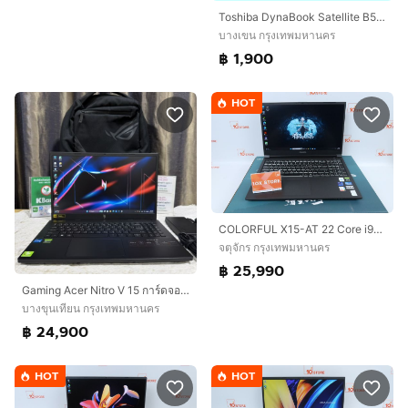
Toshiba DynaBook Satellite B553J i5-3340M Ram 8GB SSD 120 GB หน้าจอ 15.6 นิ้ว ราคา 1,900.-บาท จัดส่งฟรีทั่วประเทศ
บางเขน กรุงเทพมหานคร
฿ 1,900
HOT
COLORFUL X15-AT 22 Core i9-12900H.RTX3060 RAM40.1TB
จตุจักร กรุงเทพมหานคร
฿ 25,990
Gaming Acer Nitro V 15 การ์ดจอ RTX 4050 ประกัน6/2028
บางขุนเทียน กรุงเทพมหานคร
฿ 24,900
HOT
HOT