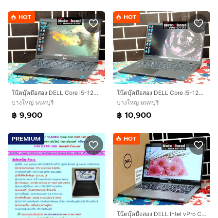
HOT
HOT
โน๊ตบุ๊คมือสอง DELL Core i5-1235U จอ14”FHD แรม8+NVMe512+การ์ดจอ Iris+วินโดว์แท้
โน๊ตบุ๊คมือสอง DELL Core i5-1235U จอ15.6” IPS แรม8+NVMe512+การ์ดจอ Iris+วินโดว์แท้
บางใหญ่ นนทบุรี
บางใหญ่ นนทบุรี
฿ 9,900
฿ 10,900
PREMIUM
HOT
โน๊ตบุ๊คมือสอง DELL Intel vPro Core i7-10610U จอทัชสกรีน 14.0”IPS แรม16+SSD256+การ์ดจอ 620+วินโดว์แท้