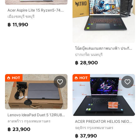
Acer Aspire Lite 15 Ryzen5-7430U Ram16 SSD512 15.6 FHD IPS สเปคทำงานรุ่นใหม่ ตัวเครื่องดีไซน์สวยเรียบหรูบางเบา มีประกันจากศูนย์ถึงปี2027 ราค
เมืองชลบุรี ชลบุรี
฿ 11,990
โน้ตบุ๊คเล่นเกมสภาพนางฟ้า ประกันศูนย์ยาวๆ ถึงปี 2028 สภาพเหมือนใหม่ แกะกล่องใช้งานไปแค่ 10 ชั่วโมงครับ✨ 💻 Acer Nitro V 15 (สเปกแรง คุ้มค่า
ปากเกร็ด นนทบุรี
฿ 28,900
HOT
HOT
Lenovo IdeaPad Duet 5 12IRU8 รุ่น i7
ลาดพร้าว กรุงเทพมหานคร
ACER PREDATOR HELIOS NEO 16S AI Core Ultra 5 235HX.RTX5050 RAM16.512GB
จตุจักร กรุงเทพมหานคร
฿ 23,900
฿ 37,990