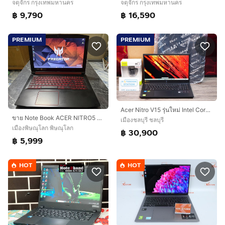
จตุจักร กรุงเทพมหานคร
จตุจักร กรุงเทพมหานคร
฿ 9,790
฿ 16,590
PREMIUM
PREMIUM
Acer Nitro V15 รุ่นใหม่ Intel Core5-210H RTX5050(8GB) Ram16 512GB M.2 จอ15.6นิ้ว FHD 180Hz
ขาย Note Book ACER NITRO5 AN515-52-51SH I5-8300H Ram 16gb GTX 1050TI 4 GB GDDR5 240gb SSD M.2 สภาพสวยๆ เลยครับผม
เมืองชลบุรี ชลบุรี
เมืองพิษณุโลก พิษณุโลก
฿ 30,900
฿ 5,999
HOT
HOT