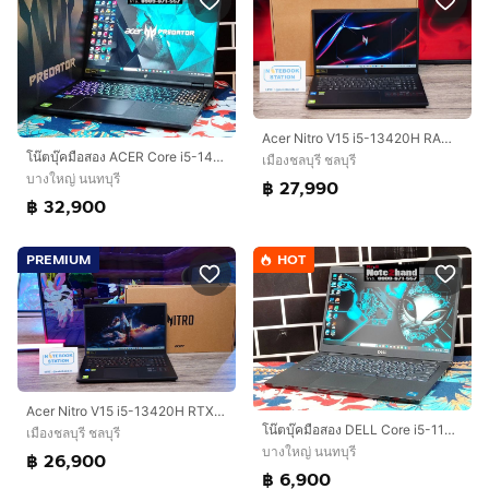
Acer Nitro V15 i5-13420H RAM16 RTX4060(8GB) SSD512 จอ15.6 144Hz FHD สเปคสูงจัดเต็ม คีย์บอร์ดไฟสีขาว ดีไซน์สวยดูเท่ ประกันศูนย์2027 ขายเพียง
โน๊ตบุ๊คมือสอง ACER Core i5-14500HX จอ16.0” แรม32+NVMe512+NVMe1TB+RTX6GB+ปกศ.
เมืองชลบุรี ชลบุรี
บางใหญ่ นนทบุรี
฿ 27,990
฿ 32,900
PREMIUM
HOT
Acer Nitro V15 i5-13420H RTX5050(8GB) RAM16 SSD512GB จอ15.6 FHD 165Hz สเปคเกมมิ่ง ดีไซน์เรียบหรู อุปกรณ์แท้ครบกล่องพร้อมประกันศูนย์2028 ขายเ
โน๊ตบุ๊คมือสอง DELL Core i5-1135G7 จอ14”FHD แรม8+NVMe512+การ์ดจอ Xe G4+วินโดว์แท้
เมืองชลบุรี ชลบุรี
บางใหญ่ นนทบุรี
฿ 26,900
฿ 6,900