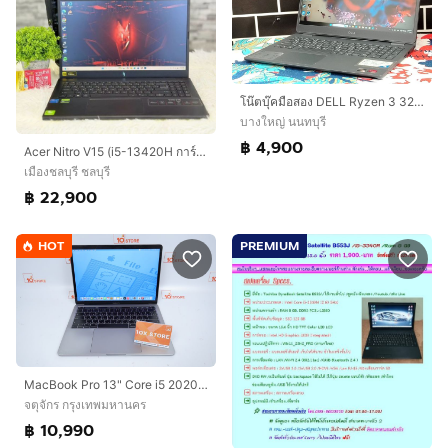
โน๊ตบุ๊คมือสอง DELL Ryzen 3 3250U จอ15.6”IPS แรม8+NVMe256+การ์ดจอ2GB+วินโดว์แท้
บางใหญ่ นนทบุรี
฿ 4,900
Acer Nitro V15 (i5-13420H การ์ดจอRTX4050 ประศูนย์ถึง10/2027) รุ่น ANV15-51-50UV
เมืองชลบุรี ชลบุรี
฿ 22,900
HOT
PREMIUM
MacBook Pro 13" Core i5 2020 16.512GB
จตุจักร กรุงเทพมหานคร
฿ 10,990