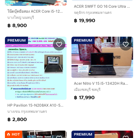
ACER SWIFT GO 16 Core Ultra 5 125H RAM32.1TB
โน๊ตบุ๊คมือสอง ACER Core i5-1235U จอ14”IPS แรม8+NVMe256+การ์ดจอ Iris+วินโดว์แท้+ประกันศูนย์
จตุจักร กรุงเทพมหานคร
บางใหญ่ นนทบุรี
฿ 19,990
฿ 8,900
PREMIUM
PREMIUM
Acer Nitro V 15 i5-13420H Ram16 RTX2050(4GB) SSD512GB จอ15.6นิ้ว FHD 144Hz เกมมิ่งรุ่นใหม่ ดีไซน์ฝาหลังสุดเท่ มีประกันศูนย์2027 เครื่องพร้อม
เมืองชลบุรี ชลบุรี
฿ 17,990
HP Pavilion 15-N208AX A10-5745M Ram 8GB SSD 120GB + HDD 1TB หน้าจอใหญ่ 15.6 นิ้ว (ทัชสกรีน) ราคา 2,800.-บาท จัดส่งฟรีทั่วประเทศ
บางเขน กรุงเทพมหานคร
฿ 2,800
HOT
PREMIUM