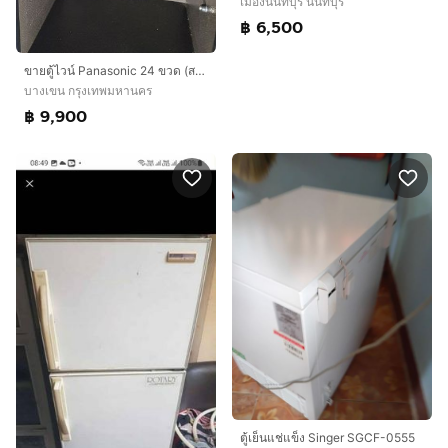
เมืองนนทบุรี นนทบุรี
฿ 6,500
ขายตู้ไวน์ Panasonic 24 ขวด (สภาพนางฟ้า) เหมือนใหม่ ใช้งานมือเดียว 9,900 บาท
บางเขน กรุงเทพมหานคร
฿ 9,900
ตู้เย็นแช่แข็ง Singer SGCF-0555