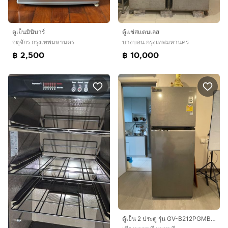
ตูเย็นมินิบาร์
ตู้แช่สแตนเลส
จตุจักร กรุงเทพมหานคร
บางบอน กรุงเทพมหานคร
฿ 2,500
฿ 10,000
ตู้เย็น 2 ประตู รุ่น GV-B212PGMB ขนาด 7.7 คิว สภาพเหมือนใหม่