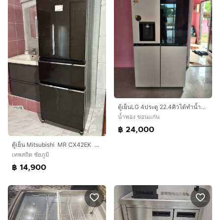
ตู้เย็นLG 4ประตู 22.4คิวได้ทำน้ำแข็งได้ทั้งป่นและก้อนกดน้ำได้เคาะกระจกมีไฟมีระบบค่าเชื้อโรคในตัวของใหม่ขาย
น้ำพอง ขอนแก่น
฿ 24,000
ตู้เย็น Mitsubishi MR CX42EK BRW 12.6คิว
เทพสถิต ชัยภูมิ
฿ 14,900