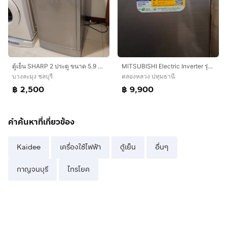
ตู้เย็น SHARP 2 ประตู ขนาด 5.9 คิว สภาพการใช้งานดี SHARP 2 door refrigerator 5.9 cuft
MITSUBISHI Electric Inverter รุ่น MR-FC 23 EY
บางละมุง ชลบุรี
คลองหลวง ปทุมธานี
฿ 2,500
฿ 9,900
คำค้นหาที่เกี่ยวข้อง
Kaidee
เครื่องใช้ไฟฟ้า
ตู้เย็น
อื่นๆ
กาญจนบุรี
ไทรโยค