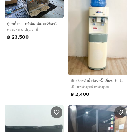
ตู้กดน้ำหวาน4ช่อง ช่องละ9ลิตรใช้ไฟฟ้า
คลองหลวง ปทุมธานี
฿ 23,500
￼เครื่องทำน้ำร้อน-น้ำเย็นชาร์ป (SHARP) มือสอง พร้อมใช้งานรุ่น SB-29 (สีขาว)
เมืองเพชรบูรณ์ เพชรบูรณ์
฿ 2,400