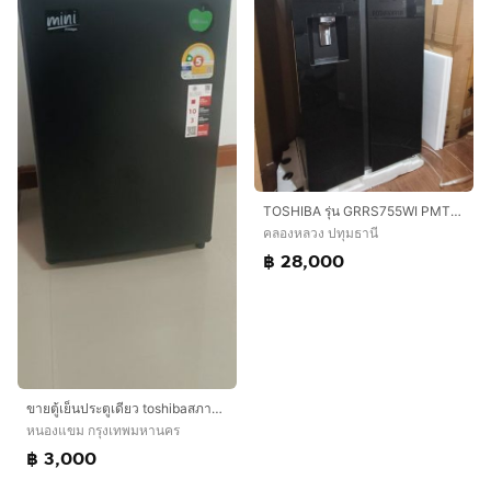
TOSHIBA รุ่น GRRS755WI PMT(06)
คลองหลวง ปทุมธานี
฿ 28,000
ขายตู้เย็นประตูเดียว toshibaสภาพใหม่มีประกันถึงปี 2577
หนองแขม กรุงเทพมหานคร
฿ 3,000