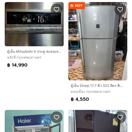
HOT
ตู้เย็น Mitsubishi 4 ประตู สแตนเลส ขนาด 22.4Q ประหยัดไฟ No.5
หลักสี่ กรุงเทพมหานคร
฿ 14,990
ตู้เย็น Sharp 17.7 คิว 502 ลิตร สีเงิน ความเย็นเจี๊ยบ ช่องแช่ใหญ่สะใจ ใช้งานปกติ สภาพพร้อมใช้ ไม่ต้องซ่อม นัดดูของจริงได้
ดอนเมือง กรุงเทพมหานคร
฿ 4,550