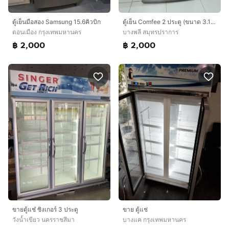
ตู้เย็นมือสอง Samsung 15.6คิวบิก
ตู้เย็น Comfee 2 ประตู (ขนาด 3.1 คิว): แยกโซนช่องแช่แข็งและช่องทำความเย็น
ดอนเมือง กรุงเทพมหานคร
บางพลี สมุทรปราการ
฿ 2,000
฿ 2,000
ขายตู้แช๋ ซิงเกอร์ 3 ประตู
ขาย ตู้แช่
วังน้ำเขียว นครราชสีมา
บางแค กรุงเทพมหานคร