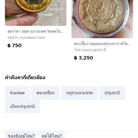
ลดราคา จตุคามรามเทพ วัดพุทไธศวรรย์
จตุจักร กรุงเทพมหานคร
พระเนื้อว่านผสมผง(พระเทวราชโพธิสัตว์ท้าวจตุคามรามเทพวัดมหาธาตุ(เนื้อผงว่านอุดมโชคแปดอรหันต์)(รุ่นบูรณะเจดีย์ลาย)(นครศรีธรรมราช))พระมงคล
฿ 750
วังสามหมอ อุดรธานี
฿ 3,250
คำค้นหาที่เกี่ยวข้อง
Kaidee
พระเครื่อง
จตุคามรามเทพ
ปทุมธานี
เมืองปทุมธานี
ของยังอยู่ไหม?
ลดได้ไหม?