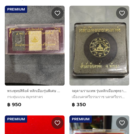
PREMIUM
พระพุทธสิหิงค์ หลักเมืองรุ่นพิเศษ ๙ รอบ ๙ พิธี ๑๐๘ ท่านขุนพันธุ์
จตุคามรามเทพ รุ่นหลักเมืองพุทธาคมเขาอ้อ ปี พ.ศ. 2549 สำนักวัดเขาอ้อ จังหวัดพัทลุง
กระทุ่มแบน สมุทรสาคร
เมืองนครศรีธรรมราช นครศรีธรรมราช
฿ 950
฿ 350
PREMIUM
PREMIUM