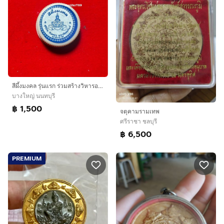
สีผึ้งมงคล รุ่นแรก ร่วมสร้างวิหารองค์พ่อนาราธิวาสปี50 ประกันแท้
บางใหญ่ นนทบุรี
฿ 1,500
จตุคามรามเทพ
ศรีราชา ชลบุรี
฿ 6,500
PREMIUM