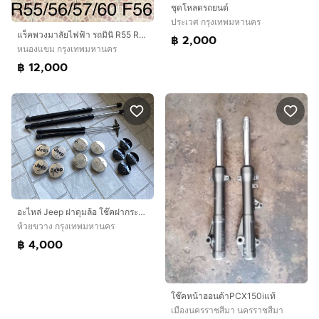
ชุดโหลดรถยนต์
ประเวศ กรุงเทพมหานคร
แร็คพวงมาลัยไฟฟ้า รถมินิ R55 R56 R57 R58 R60 R61 F55 56แท้มือสองญี่ปุ่น
฿ 2,000
หนองแขม กรุงเทพมหานคร
฿ 12,000
อะไหล่ Jeep ฝาดุมล้อ โช๊คฝากระโปรง Jeep Grand Cherokee WJ
ห้วยขวาง กรุงเทพมหานคร
฿ 4,000
โช๊ค​หน้า​ฮอนด้า​PCX​150​i​แท้​
เมืองนครราชสีมา นครราชสีมา