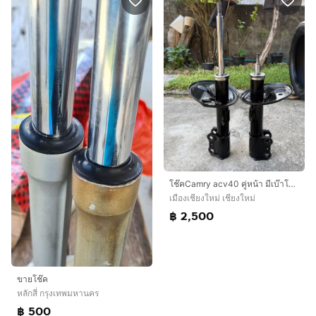
โช๊คCamry acv40 คู่หน้า มีเบ๊าโช๊คแท้ติดรถ
เมืองเชียงใหม่ เชียงใหม่
฿ 2,500
ขายโช๊ค
หลักสี่ กรุงเทพมหานคร
฿ 500