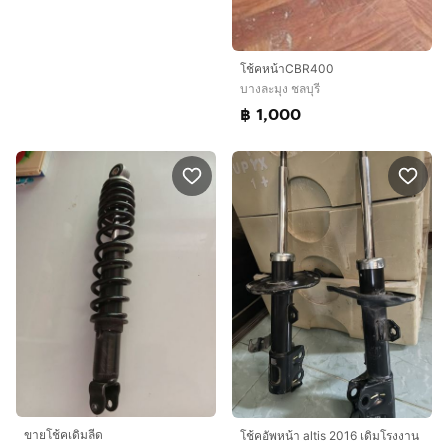
โช้คหน้าCBR400
บางละมุง ชลบุรี
฿ 1,000
ขายโช้คเดิมลีด
โช้คอัพหน้า altis 2016 เดิมโรงงาน