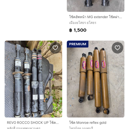
โช้คอัพหน้า MG extender โช้คฝากท้าย MG Zs gs mg3
เมืองยโสธร ยโสธร
฿ 1,500
PREMIUM
REVO ROCCO SHOCK UP โช้คอัฟ
โช้ค Monroe reflex gold
หลักสี่ กรุงเทพมหานคร
ไทรน้อย นนทบุรี