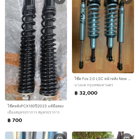
โช๊ค Fox 2.0 LSC หน้าหลัง New fortuner
บางแค กรุงเทพมหานคร
฿ 32,000
โช๊คหลังPCX160ปี2023 แท้มือสอง
เมืองสมุทรปราการ สมุทรปราการ
฿ 700