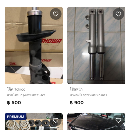
โช็ค Tokico
โช๊คหน้า
สายไหม กรุงเทพมหานคร
บางกะปิ กรุงเทพมหานคร
฿ 500
฿ 900
PREMIUM