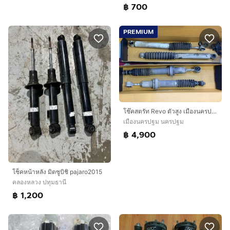
฿ 700
PREMIUM
โช๊คสตรัท Revo ตัวสูง เมืองนครปฐม
เมืองนครปฐม นครปฐม
฿ 4,900
โช็คหน้าหลัง มิตซูบิชิ pajaro2015
คลองหลวง ปทุมธานี
฿ 1,200