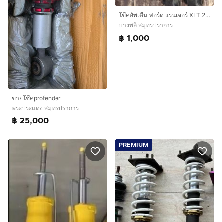
โข๊คอัพเดืม ฟอร์ด แรนเจอร์ XLT 2019 หน้า-หลัง ใข้งานปกติ โข๊คอัพ เดิม ford Everest 3.2 หน้า-หลัง ใข้งานปกติ 0972651951คู่ละ1000.-
บางพลี สมุทรปราการ
฿ 1,000
ขายโช๊คprofender
พระประแดง สมุทรปราการ
฿ 25,000
PREMIUM