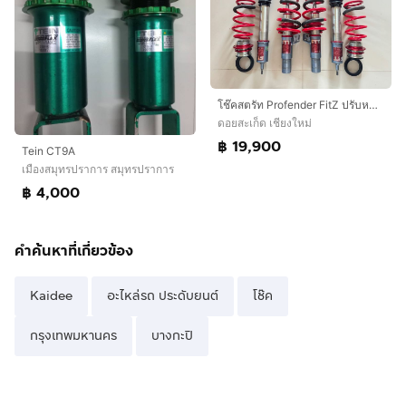
โช๊คสตรัท Profender FitZ ปรับหนืด 16 ระดับ
ดอยสะเก็ด เชียงใหม่
฿ 19,900
Tein CT9A
เมืองสมุทรปราการ สมุทรปราการ
฿ 4,000
คำค้นหาที่เกี่ยวข้อง
Kaidee
อะไหล่รถ ประดับยนต์
โช๊ค
กรุงเทพมหานคร
บางกะปิ