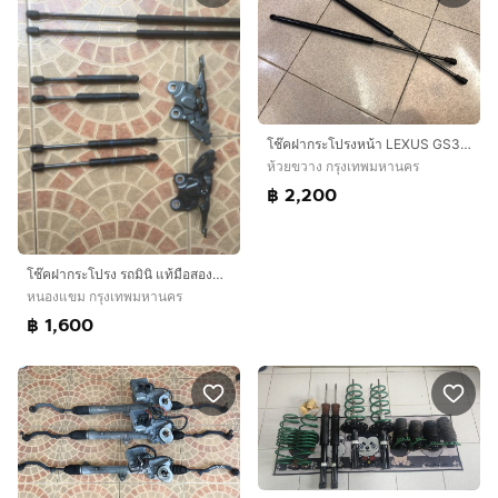
โช๊คฝากระโปรงหน้า LEXUS GS300 Aristo ES300 IS250 LS460 Camry
ห้วยขวาง กรุงเทพมหานคร
฿ 2,200
โช๊คฝากระโปรง รถมินิ แท้มือสองญี่ปุ่น
หนองแขม กรุงเทพมหานคร
฿ 1,600