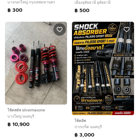
บางกอกใหญ่ กรุงเทพมหานคร
เมืองอุทัยธานี อุทัยธานี
฿ 300
฿ 500
โช้คสตัส silvermaxone
บางใหญ่ นนทบุรี
โช้คอัพ
฿ 10,900
ปากเกร็ด นนทบุรี
฿ 3,000