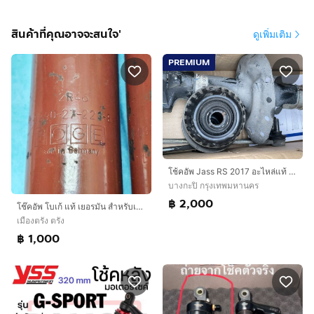
สินค้าที่คุณอาจจะสนใจ'
ดูเพิ่มเติม
PREMIUM
โช้คอัพ Jass RS 2017 อะไหล่แท้ มือสอง ตามสภาพ (คู่หน้า)
บางกะปิ กรุงเทพมหานคร
฿ 2,000
โช๊คอัพ โบเก้ แท้ เยอรมัน สำหรับเต่าคิงพิน..สภาพดี ไร้รอยน้ำมันซึม ดึงเข้าออก ยังหนืดดี ไม่มีช่วงว่าง หัวบู๊ชยังแน่นๆ พร้อมใส่..
เมืองตรัง ตรัง
฿ 1,000