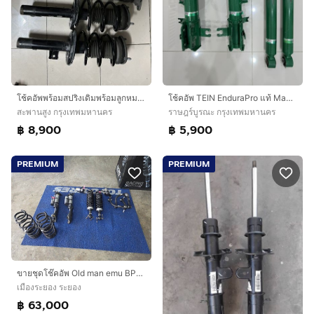
โช้คอัพพร้อมสปริงเดิม​พร้อมลูกหมากกันโครง Mazda3 BP​ ปี 2019-ปัจจุบัน
โช้คอัพ TEIN EnduraPro แท้ Mazda 2 ปี 2015–2022 มือสอง
สะพานสูง กรุงเทพมหานคร
ราษฎร์บูรณะ กรุงเทพมหานคร
฿ 8,900
฿ 5,900
PREMIUM
PREMIUM
ขายชุดโช๊คอัพ Old man emu BP51 ใส่ใน Ford Everest Nextgen
เมืองระยอง ระยอง
฿ 63,000