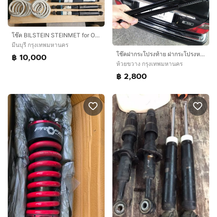
โช๊ค BILSTEIN STEINMET for Opel Astra F
มีนบุรี กรุงเทพมหานคร
โช๊คฝากระโปรงท้าย ฝากระโปรงหน้า Jaguar โฉม X300 X308 XJ40 XJ6 XJ8 XJR Sovereign Daimler
฿ 10,000
ห้วยขวาง กรุงเทพมหานคร
฿ 2,800