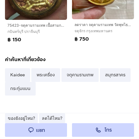
ลดราคา จตุคามรามเทพ วัดพุทไธศวรรย์
75423-จตุคามรามเทพ เนื้อสามกษัตริย์ เลี่ยมกรอบเดิมๆ ขนาดเส้นผ่าศูนย์กลาง 1.5 นิ้ว
จตุจักร กรุงเทพมหานคร
กบินทร์บุรี ปราจีนบุรี
฿ 750
฿ 150
คำค้นหาที่เกี่ยวข้อง
Kaidee
พระเครื่อง
จตุคามรามเทพ
สมุทรสาคร
กระทุ่มแบน
ของยังอยู่ไหม?
ลดได้ไหม?
โทร
แชท