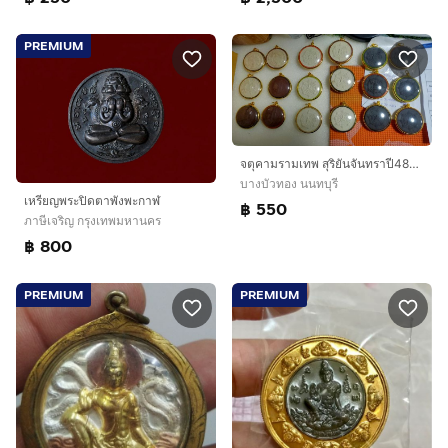
PREMIUM
จตุคามรามเทพ สุริยันจันทราปี48-49
บางบัวทอง นนทบุรี
เหรียญพระปิดตาพังพะกาฬ
฿ 550
ภาษีเจริญ กรุงเทพมหานคร
฿ 800
PREMIUM
PREMIUM