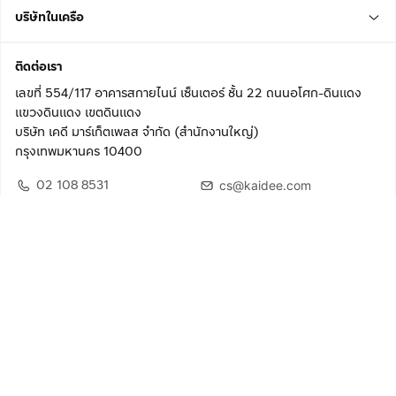
บริษัทในเครือ
ติดต่อเรา
เลขที่ 554/117 อาคารสกายไนน์ เซ็นเตอร์ ชั้น 22 ถนนอโศก-ดินแดง
แขวงดินแดง เขตดินแดง
บริษัท เคดี มาร์เก็ตเพลส จำกัด (สำนักงานใหญ่)
กรุงเทพมหานคร 10400
02 108 8531
cs@kaidee.com
ติดตามเรา
เพื่อประสบการณ์ใช้งานที่ดีขึ้น