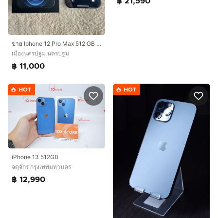
฿ 21,590
ขาย Iphone 12 Pro Max 512 GB สี Pacific Blueสภาพดี 💙
เมืองนครปฐม นครปฐม
฿ 11,000
HOT
HOT
iPhone 13 512GB
จตุจักร กรุงเทพมหานคร
฿ 12,990