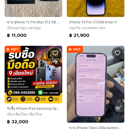
ขาย Iphone 12 Pro Max 512 GB สี Pacific Blue สภาพดี 💙
iPhone 14 Pro-512GB.สวยมาก
เมืองนครปฐม นครปฐม
ปทุมวัน กรุงเทพมหานคร
฿ 11,000
฿ 21,900
HOT
HOT
รับซื้อ iPhone iPad Samsung Oppo Vivo
เมืองเชียงใหม่ เชียงใหม่
฿ 32,000
ขาย iPhone 15pro 256g battery 87 สีขาว ครบกล่อง ไม่มีรอย ใช้งานปกติ ราคา 23900 บาท นัดรับ กทม