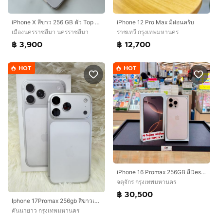
iPhone X สีขาว 256 GB ตัว Top เครื่องศูนย์ไทย โมเดล Th สภาพสวย สแกนใบหน้าปกติ
iPhone 12 Pro Max มีผ่อนครับ
เมืองนครราชสีมา นครราชสีมา
ราชเทวี กรุงเทพมหานคร
฿ 3,900
฿ 12,700
HOT
HOT
iPhone 16 Promax 256GB สีDesert สวยมากๆ
จตุจักร กรุงเทพมหานคร
฿ 30,500
Iphone 17Promax 256gb สีขาวเครื่องสวย ยกกล่อง เดิมๆสุขภาพแบต 94%ประกันเหลือ 30/11/2569อุปกรณ์ สายชาร์จแท้ กล่องเดิมเลขตรงกล่องนัดรับได้ รามอินทรา83 กม8 กม9
คันนายาว กรุงเทพมหานคร