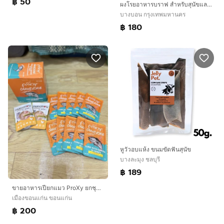
฿ 50
ผงโรยอาหารบราฟ สำหรับสุนัขและแมว
บางบอน กรุงเทพมหานคร
฿ 180
หูวัวอบแห้ง ขนมขัดฟันสุนัข
บางละมุง ชลบุรี
฿ 189
ขายอาหารเปียกแมว ProXy ยกชุด 23 ซอง 🐱น้องแมวที่บ้านไม่ทาน เลยขอส่งต่อค่ะ✨ มีทั้งหมด* 💜 ProXy Broths Creamy (กล่องม่วง) 12 ซอง* 🧡💚 ProXy Carnivore Tuna with
เมืองขอนแก่น ขอนแก่น
฿ 200