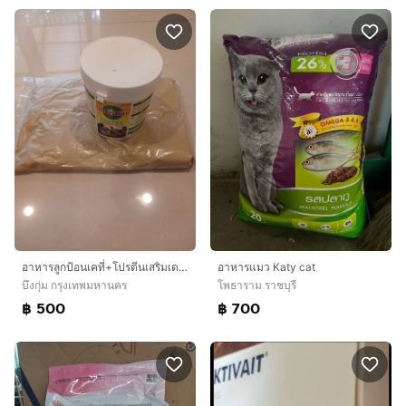
อาหารลูกป้อนเคที่+โปรตีนเสริมเดนคาวิท
อาหารแมว Katy cat
บึงกุ่ม กรุงเทพมหานคร
โพธาราม ราชบุรี
฿ 500
฿ 700