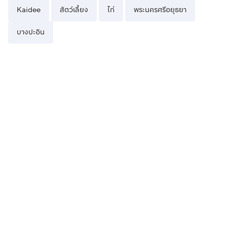
Kaidee
สัตว์เลี้ยง
ไก่
พระนครศรีอยุธยา
บางปะอิน