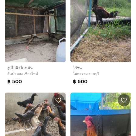
ลูกไก่ฟ้าโกลเด้น
ไก่ชน
สันป่าตอง เชียงใหม่
โพธาราม ราชบุรี
฿ 500
฿ 500