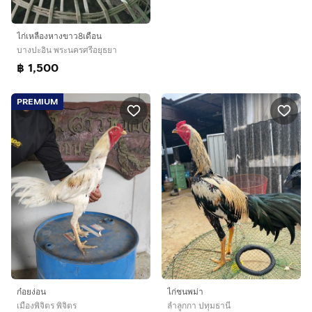
ไก่เหลืองหางขาว8เดือน
บางปะอิน พระนครศรีอยุธยา
฿ 1,500
PREMIUM
ก๋อยง่อน
ไก่ชนพม่า
เมืองพิจิตร พิจิตร
ลำลูกกา ปทุมธานี