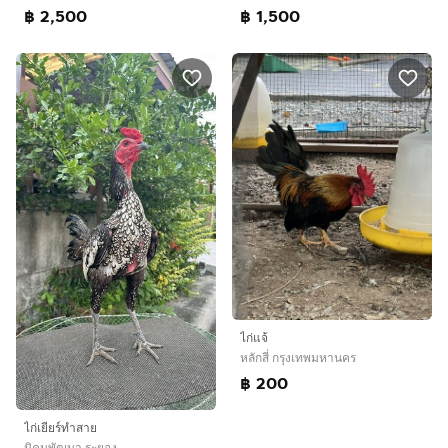
฿ 2,500
฿ 1,500
ไก่แจ้
หลักสี่ กรุงเทพมหานคร
฿ 200
ไก่เยียร์ทำสาย
นิคมพัฒนา ระยอง