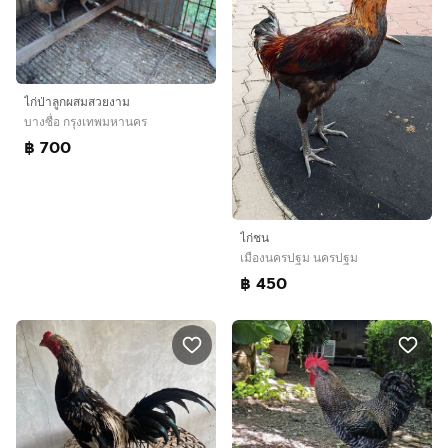
ไก่ป่าลูกผสมสวยงาม
บางซื่อ กรุงเทพมหานคร
฿ 700
ไก่ชน
เมืองนครปฐม นครปฐม
฿ 450