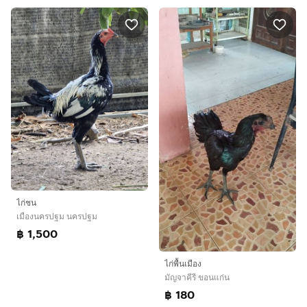
ไก่ชน
เมืองนครปฐม นครปฐม
฿ 1,500
ไก่พื้นเมือง
มัญจาคีรี ขอนแก่น
฿ 180