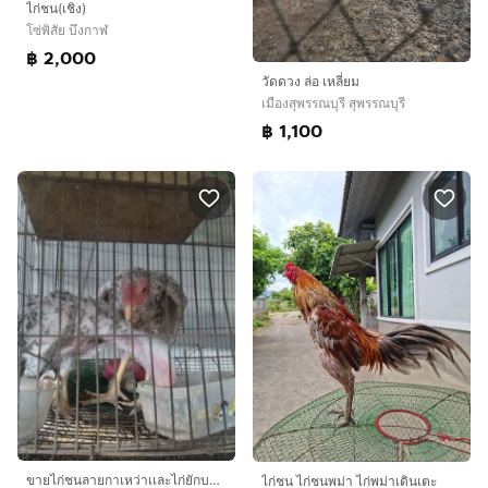
ไก่ชน(เชิง)
โซ่พิสัย บึงกาฬ
฿ 2,000
วัดดวง ล่อ เหลี่ยม
เมืองสุพรรณบุรี สุพรรณบุรี
฿ 1,100
ขายไก่ชนลายกาเหว่าเเละไก่ยักบลาซิล
ไก่ชน ไก่ชนพม่า ไก่พม่าเดินเตะ