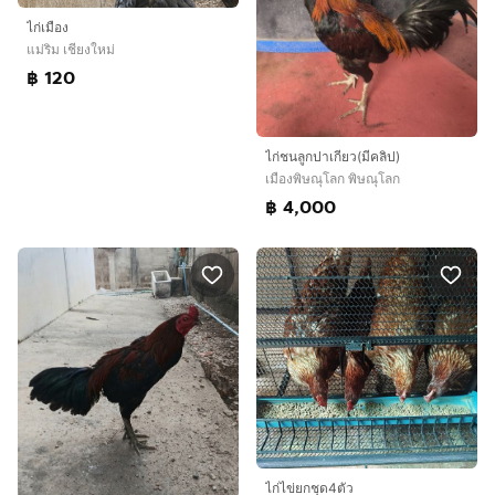
ไก่เมือง
แม่ริม เชียงใหม่
฿ 120
ไก่ชนลูกปาเกียว(มีคลิป)
เมืองพิษณุโลก พิษณุโลก
฿ 4,000
ไก่ไข่ยกชุด4ตัว