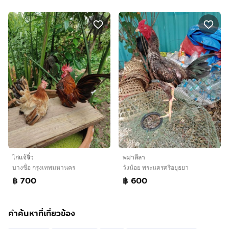
ไก่แจ้จิ๋ว
พม่าลีลา
บางซื่อ กรุงเทพมหานคร
วังน้อย พระนครศรีอยุธยา
฿ 700
฿ 600
คำค้นหาที่เกี่ยวข้อง