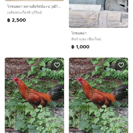
ไก่ชนพม่า หลานยียร์สนั่น+ป.วุฒิ100
เฉลิมพระเกียรติ บุรีรัมย์
฿ 2,500
ไก่ชนพม่า
สันกำแพง เชียงใหม่
฿ 1,000