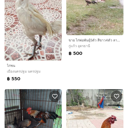
ขาย ไก่พ่อพันธ์ุ5ตัว สีขาว4ตัว ลายกาเหว่า1ตัว
กู่แก้ว อุดรธานี
฿ 500
ไก่ชน
เมืองนครปฐม นครปฐม
฿ 550