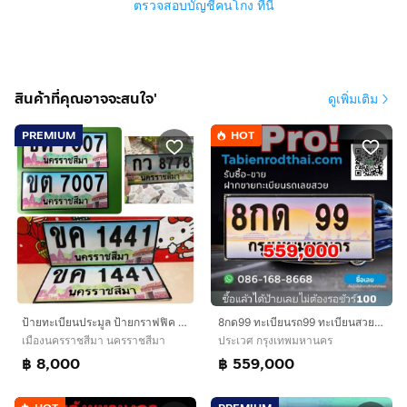
ตรวจสอบบัญชีคนโกง ที่นี่
สินค้าที่คุณอาจจะสนใจ'
ดูเพิ่มเติม
PREMIUM
HOT
ป้ายทะเบียนประมูล ป้ายกราฟฟิค ป้ายทะเบียนรถ เลขสวย นครราชสีมา
8กด99 ทะเบียนรถ99 ทะเบียนสวย99 ป้ายประมูล99​ ทะเบียนมงคล99​ หมวด8ร่ำรวยก้าวหน้า​ มั่งคั่งมั่นคง พร้อมจบคุยกันเจ้าของขายเองรับประกันชัวร์100
เมืองนครราชสีมา นครราชสีมา
ประเวศ กรุงเทพมหานคร
฿ 8,000
฿ 559,000