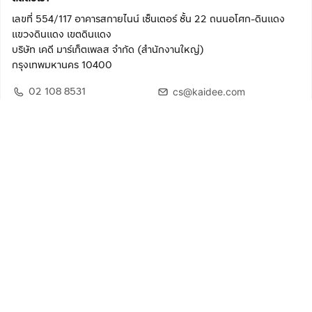
เลขที่ 554/117 อาคารสกายไนน์ เซ็นเตอร์ ชั้น 22 ถนนอโศก-ดินแดง
แขวงดินแดง เขตดินแดง
บริษัท เคดี มาร์เก็ตเพลส จำกัด (สำนักงานใหญ่)
กรุงเทพมหานคร 10400
02 108 8531
cs@kaidee.com
ติดตามเรา
เพื่อประสบการณ์ใช้งานที่ดีขึ้น
© 2568 บริษัท เคดี มาร์เก็ตเพลส จำกัด