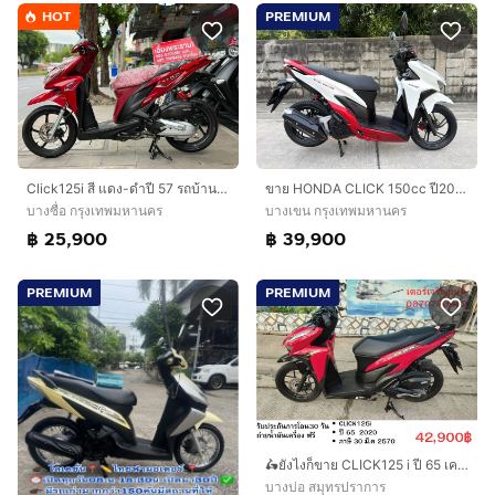
HOT
PREMIUM
Click125i สี แดง-ดำปี 57 รถบ้านมือเดียว
ขาย HONDA CLICK 150cc ปี2021 สภาพสวยมากเดิมๆ รถมือเดียว
บางซื่อ กรุงเทพมหานคร
บางเขน กรุงเทพมหานคร
฿ 25,900
฿ 39,900
PREMIUM
PREMIUM
🛵ยังไงก็ขาย CLICK125 i ปี 65 เครื่องดี สีสวย วิ้งน้อย2900โล เล่มชุดโอนครบ+เปลี่ยนถ่ายน้ำมันเครื่องฟรี ส่งฟรี30 ก.ม
บางบ่อ สมุทรปราการ