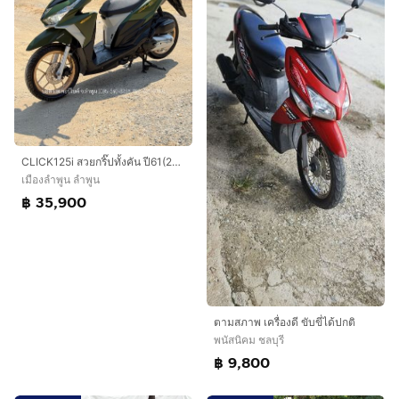
CLICK125i สวยกริ๊ปทั้งคัน ปี61(2018) รถจ้าวแรกมือเดียว เครื่องดีมาก ภาษีต่อให้เต็ม ชุดโอนครบ
เมืองลำพูน ลำพูน
฿ 35,900
ตามสภาพ เครื่องดี ขับขี่ได้ปกติ
พนัสนิคม ชลบุรี
฿ 9,800