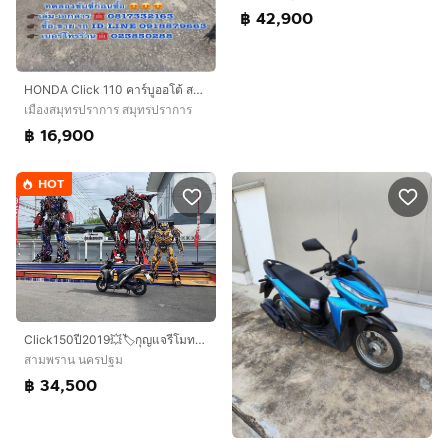
฿ 42,900
HONDA Click 110 คาร์บูออโต้ สตาร์ทมือ เครื่องดีมาก สีสวยมาก ต้องมาดูของจริง
เมืองสมุทรปราการ สมุทรปราการ
฿ 16,900
HOT
Click150ปี2019💥🏷️กุญแจรีโมท🌟ราคา34500
สามพราน นครปฐม
฿ 34,500