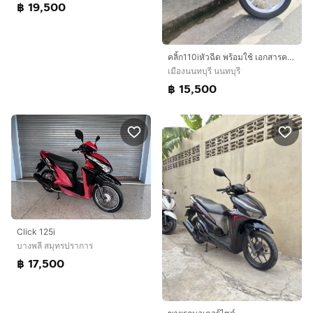
฿ 19,500
คลิ้ก110iหัวฉีด พร้อมใช้ เอกสารครบโอน ภาษี70 สด-ผ่อน 15,500 รถสวยมากเครื่องสุดๆ ผ่อน 1135/12ด. ไม่ค้ำ ไม่เช็คเครดิต พิกัดแยกพระราม5 ซ.พิบูลสงคราม22 โทร.085089925
เมืองนนทบุรี นนทบุรี
฿ 15,500
Click 125i
บางพลี สมุทรปราการ
฿ 17,500