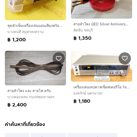
สายลำโพง QED Silver Anniversary XT
ชุดหัวเข็มเครื่องเล่นแผ่นเสียงพร้อมเฮดเชล สำหรับเครื่องเล่นเทิร์นเทเบิ้ล เครื่องเล่นแผ่นเสียงโบราณ
สัตหีบ ชลบุรี
บางคนที สมุทรสงคราม
฿ 1,350
฿ 1,200
เครื่องเล่นเทปคาสเซ็ตสเตอริโอ Technics RS-B21 ใช้งานปกติ
สายลําโพง และ สายไฟ ครับ
องครักษ์ นครนายก
บางคอแหลม กรุงเทพมหานคร
฿ 1,180
฿ 2,400
คำค้นหาที่เกี่ยวข้อง