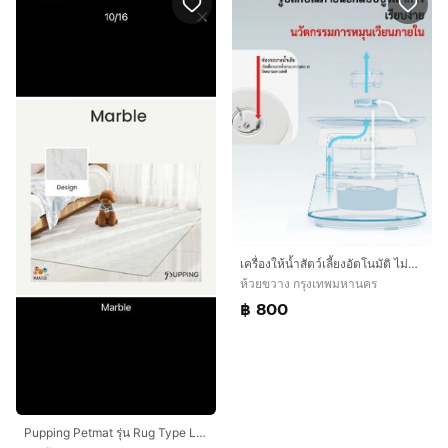
เครื่องให้น้ำสัตว์เลี้ยงอัตโนมัติ ไม่ต้องใช้ไส้กรอง พร้อมระบบฆ่าเชื้อ UVC
ห้วยขวาง กรุงเทพมหานคร
฿ 800
Pupping Petmat รุ่น Rug Type L แผ่นกันลื่นสุนัข พรมกันลื่น รองกันลื่นสัตว์เลี้ยง หมาแมว ป้องกันข้อสะโพกเสื่อม