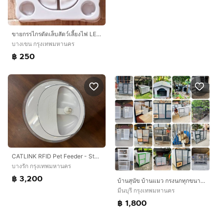
ขายกรรไกรตัดเล็บสัตว์เลี้ยงไฟ LED ช่วยให้มองเห็นเส้นเลือดในเล็บ ป้องกันการโดนเนื้อ ผลิตจากวัสดุ ABS และสแตนเลส มีช่องเก็บเศษเล็บ ตะไบในตัว
บางเขน กรุงเทพมหานคร
฿ 250
CATLINK RFID Pet Feeder - Standard F03 เครื่องให้อาหารอัตโนมัติ
บางรัก กรุงเทพมหานคร
฿ 3,200
บ้านสุนัข บ้านแมว กรงนกทุกขนาด ทุกแบบราคาส่ง งานสวย วัสดุแข็งแรง ทำสร้างทุกขนาด รั่วกั้นสุนัข คอก และอื่นๆ เหล็ก สแตนเลส บ้านเณ่อร่า
มีนบุรี กรุงเทพมหานคร
฿ 1,800