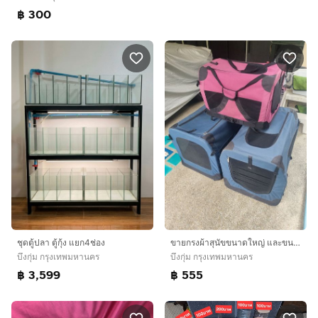
฿ 300
ชุดตู้ปลา ตู้กุ้ง แยก4ช่อง
ขายกรงผ้าสุนัขขนาดใหญ่ และขนาดกลาง
บึงกุ่ม กรุงเทพมหานคร
บึงกุ่ม กรุงเทพมหานคร
฿ 3,599
฿ 555