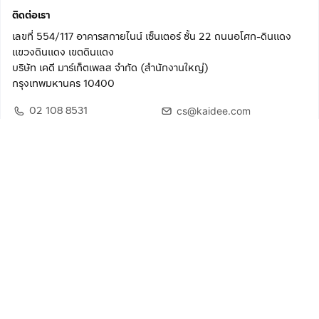
ติดต่อเรา
เลขที่ 554/117 อาคารสกายไนน์ เซ็นเตอร์ ชั้น 22 ถนนอโศก-ดินแดง
แขวงดินแดง เขตดินแดง
บริษัท เคดี มาร์เก็ตเพลส จำกัด (สำนักงานใหญ่)
กรุงเทพมหานคร 10400
02 108 8531
cs@kaidee.com
ติดตามเรา
เพื่อประสบการณ์ใช้งานที่ดีขึ้น
© 2568 บริษัท เคดี มาร์เก็ตเพลส จำกัด