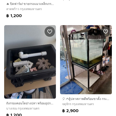
🔥 ปิดฟาร์ม! ขายกรงแมวเหล็กเกรดฟาร์ม สภาพ 98% ใช้แค่ 2 เดือน
ลาดพร้าว กรุงเทพมหานคร
฿ 1,200
🎈📌ตู้ปลาสภาพดีพร้อมขาตั้ง กระจกหนาไม่แตกง่ายหนักมากยังใสๆหลังการขายดูแลให้ ราคากันเอง☎️📲🚗🛻🚘🚙
ถังกรองคอนโดอ่างปลา พร้อมอุปกรณ์เลี้ยง มือ 1 ยังไม่ผ่านการใช้งาน
จตุจักร กรุงเทพมหานคร
บางเขน กรุงเทพมหานคร
฿ 2,900
฿ 1,200