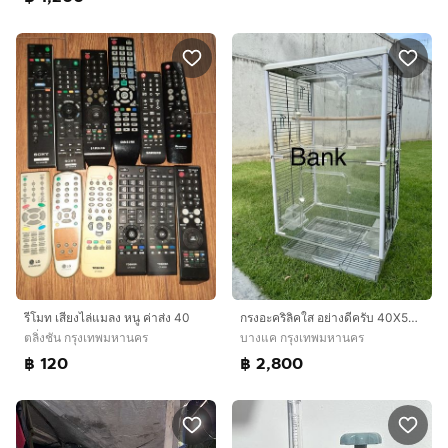
รีโมท เสียงไล่แมลง หนู ค่าส่ง 40
กรงอะคริลิคใส อย่างดีครับ 40X50x80cm.
ตลิ่งชัน กรุงเทพมหานคร
บางแค กรุงเทพมหานคร
฿ 120
฿ 2,800