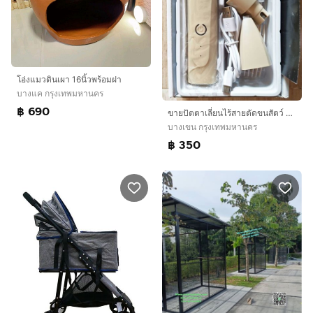
โอ่งแมวดินเผา 16นิ้วพร้อมฝา
บางแค กรุงเทพมหานคร
฿ 690
ขายปัตตาเลี่ยนไร้สายตัดขนสัตว์ สุนัข แมว หรือสัตว์ขนยาวชนิดอื่นๆ สามารถตัดขนได้อย่างลื่นไหล และไม่กินขน ทำให้การตัดขนเป็นเรื่องง่าย
บางเขน กรุงเทพมหานคร
฿ 350