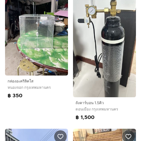
กล่องอะคริลิคใส
หนองจอก กรุงเทพมหานคร
฿ 350
ถังคาร์บอน 1.5คิว
ดอนเมือง กรุงเทพมหานคร
฿ 1,500