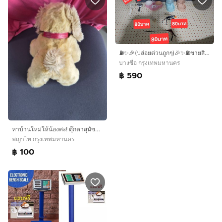
⛽️✨️🎉(ปล่อยด่วนถูกๆ)🎉✨️⛽️ขายสินค้ามือ2 ราคาเริ่มต้น100บาทขายตามสภาพ💯💸
บางซื่อ กรุงเทพมหานคร
฿ 590
หาบ้านใหม่ให้น้องค่ะ! ตุ๊กตาสุนัขขนปุยสีน้ำตาล หน้าตาบ๊องแบ๊ว น่ารักน่าเอ็นดู สภาพดีสะอาดสะอ้าน เอาไว้กอดฟินๆ หรือตั้งโชว์ก็เหมาะค่ะ 🐾💖
พญาไท กรุงเทพมหานคร
฿ 100