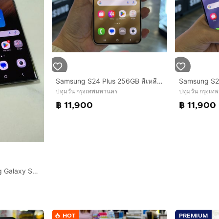
Samsung S24 Plus 256GB สีเหลือง(Amber Yellow) เครื่องศูนย์ สภาพสวยมากๆ จอ6.7นิ้ว แรม12รอม256 กล้อง50ล้าน(3ตัว)🔥🔥
ปทุมวัน กรุงเทพมหานคร
ปทุมวัน กรุงเ
฿ 11,900
฿ 11,900
สภาพนางฟ้า Samsung Galaxy S22 Ultra 12GB256GB green เครื่องศูนย์ไทย อุปกรณ์ครบกล่อง
HOT
PREMIUM