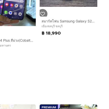
สมาร์ทโฟน Samsung Galaxy S24 ULTRA (12+512GB) BLACK 5G ขายเพียง 18,990.- เท่านั้น
เมืองชลบุรี ชลบุรี
฿ 18,990
Samsung S24 Plus สีม่วง(Cobalt Violet) เครื่องศูนย์ สภาพสวยมากๆ จอ6.7นิ้ว แรม12รอม256 กล้อง50ล้าน(3ตัว)🔥🔥
ทพมหานคร
PREMIUM