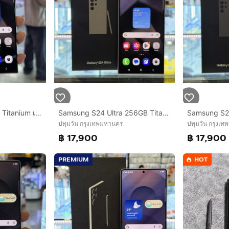
Samsung S24 Ultra สี Titanium เครื่องศูนย์ สภาพสวยมาก หลังมีรอยลอก จอ6.8นิ้ว แรม12รอม256 Snap8 Gen3 กล้อง200ล้าน(4ตัว)🔥🔥
Samsung S24 Ultra 256GB Titanium เครื่องศูนย์ สภาพสวยมากๆ จอ6.8นิ้ว แรม12รอม256 Snap8 Gen3 กล้อง200ล้าน(4ตัว) ครบยกกล่อง❤️❤️
ปทุมวัน กรุงเทพมหานคร
ปทุมวัน กรุงเ
฿ 17,900
฿ 17,900
PREMIUM
HOT