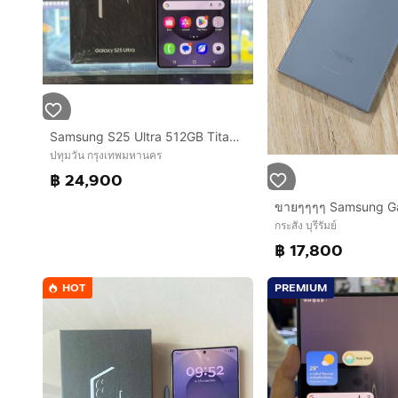
Samsung S25 Ultra 512GB Titanium Whitesilver เครื่องศูนย์ สภาพสวยมากๆ จอ6.9นิ้ว แรม12รอม512 Snap8 Elite กล้อง200ล้าน(4ตัว)ครบยกกล่อง🔥🔥
ปทุมวัน กรุงเทพมหานคร
฿ 24,900
กระสัง บุรีรัมย์
฿ 17,800
HOT
PREMIUM