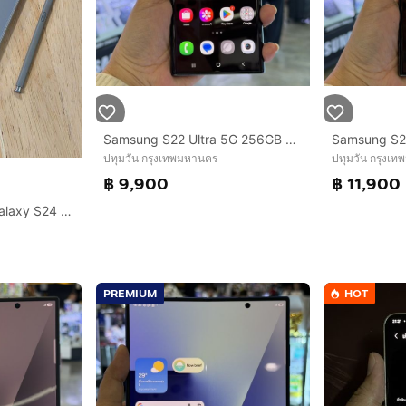
Samsung S22 Ultra 5G 256GB สีเขียว เครื่องศูนย์ สภาพสวยมาก จอ6.8นิ้ว แรม12รอม256 Snap8 Gen1 กล้อง108ล้าน(4ตัว)🔥🔥
ปทุมวัน กรุงเทพมหานคร
ปทุมวัน กรุงเ
฿ 9,900
฿ 11,900
ขายๆๆๆๆ Samsung Galaxy S24 Ultra สี ไทเทเนียม Titanium เครื่องศูนย์
PREMIUM
HOT