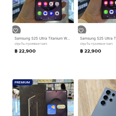
Samsung S25 Ultra Titanium Whitesilver เครื่องศูนย์ สภาพสวยมากๆ จอ6.9นิ้ว แรม12รอม256 Snap8 Elite กล้อง200ล้าน(4ตัว)🔥🔥
ปทุมวัน กรุงเทพมหานคร
ปทุมวัน กรุงเทพมหานคร
฿ 22,900
฿ 22,900
PREMIUM