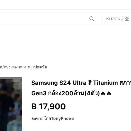
หมวดหมู่
ra
/
กรุงเทพมหานคร
/
ปทุมวัน
Samsung S24 Ultra สี Titanium สภ
Gen3 กล้อง200ล้าน(4ตัว)🔥🔥
฿
17,900
ลงขายโดย
TonyPhone