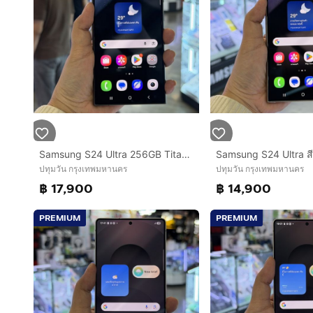
Samsung S24 Ultra 256GB Titanium Black เครื่องศูนย์ สภาพสวยมากๆ จอ6.8นิ้ว แรม12รอม256 Snap8 Gen3 กล้อง200ล้าน(4ตัว)🥰🥰
ปทุมวัน กรุงเทพมหานคร
ปทุมวัน กรุงเทพมหานคร
฿ 17,900
฿ 14,900
PREMIUM
PREMIUM