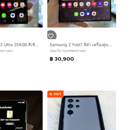
Samsung S23 Ultra 256GB สีเขียว เครื่องศูนย์ สภาพสวยมาก จอ6.8นิ้ว แรม8รอม256 Snap8 Gen2 กล้อง200ล้าน(4ตัว)🔥🔥
Samsung Z Fold7 สีดำ เครื่องศูนย์ สภาพสวยมาก จอ8.0นิ้ว แรม12รอม256 Snap8 Elite กล้อง200ล้าน(3ตัว) ประกันศูนย์มีCare+ยาวๆ🔥🔥
ทพมหานคร
ปทุมวัน กรุงเทพมหานคร
฿ 30,900
HOT