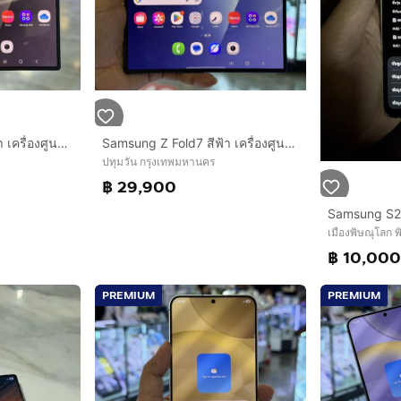
Samsung Z Fold7 สีดำ เครื่องศูนย์ สภาพสวยมาก จอ8.0นิ้ว แรม12รอม256 Snap8 Elite กล้อง200ล้าน(3ตัว) ประกันศูนย์มีCare+ยาวๆ🔥🔥
Samsung Z Fold7 สีฟ้า เครื่องศูนย์ สภาพสวย จอ8.0นิ้ว แรม12รอม256 Snap8 Elite กล้อง200ล้าน(3ตัว) ประกันศูนย์มีCare+ยาวๆ🔥🔥
ปทุมวัน กรุงเทพมหานคร
฿ 29,900
Samsung S2
เมืองพิษณุโลก 
฿ 10,00
PREMIUM
PREMIUM