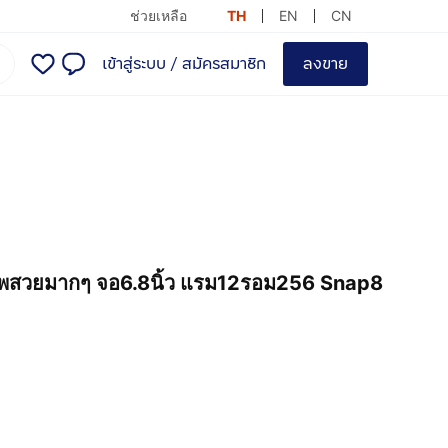
ช่วยเหลือ
TH
EN
CN
เข้าสู่ระบบ
/
สมัครสมาชิก
ลงขาย
าพสวยมากๆ จอ6.8นิ้ว แรม12รอม256 Snap8