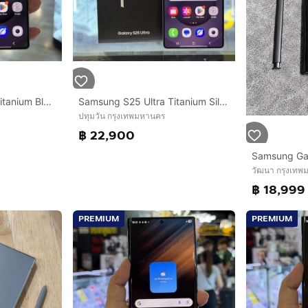
Samsung S25 Ultra Titanium Black เครื่องศูนย์ สภาพสวยมากๆ จอ6.9นิ้ว แรม12รอม256 Snap8 Elite กล้อง200ล้าน(4ตัว)🔥🔥
Samsung S25 Ultra Titanium Silverblue เครื่องศูนย์ สภาพสวยมากๆ จอ6.9นิ้ว แรม12รอม256 Snap8 Elite กล้อง200ล้าน(4ตัว) ครบยกกล่อง🥰🥰
ปทุมวัน กรุงเทพมหานคร
฿ 22,900
วัฒนา กรุงเท
฿ 18,999
PREMIUM
PREMIUM