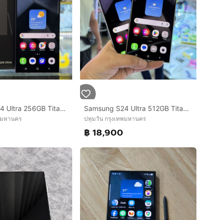
Samsung S24 Ultra 256GB Titanium Black เครื่องศูนย์ สภาพสวยมากๆ จอ6.8นิ้ว แรม12รอม256 Snap8 Gen3 กล้อง200ล้าน(4ตัว) ครบยกกล่อง❤️❤️
Samsung S24 Ultra 512GB Titanium เครื่องศูนย์ สภาพสวยมากๆ จอ6.8นิ้ว แรม12รอม512 Snap8 Gen3 กล้อง200ล้าน(4ตัว)
ทพมหานคร
ปทุมวัน กรุงเทพมหานคร
฿ 18,900