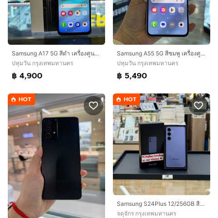
Samsung A17 5G สีดำ เครื่องศูนย์ สภาพสวยมาก จอ6.7นิ้ว แรม8รอม128 กล้อง50ล้าน(3ตัว) ประกันศูนย์ยาวๆ🥰🥰
Samsung A55 5G สีชมพู เครื่องศูนย์ สภาพสวยมาก จอ6.6นิ้ว แรม8รอม128 กล้อง50ล้าน(3ตัว)🔥🔥
ปทุมวัน กรุงเทพมหานคร
ปทุมวัน กรุงเทพมหานคร
฿ 4,900
฿ 5,490
HOT
HOT
Samsung S24Plus 12/256GB สีม่วง
จตุจักร กรุงเทพมหานคร