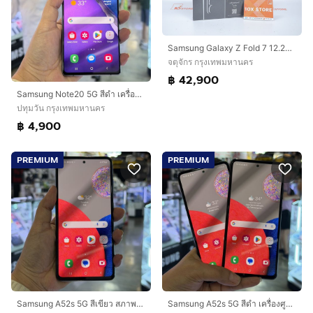
Samsung Galaxy Z Fold 7 12.256GB มือ 1
จตุจักร กรุงเทพมหานคร
฿ 42,900
Samsung Note20 5G สีดำ เครื่องศูนย์ สภาพสวยมากๆ จอ6.7นิ้ว แรม8รอม256 กล้อง64ล้าน(3ตัว)🩷🩷
ปทุมวัน กรุงเทพมหานคร
฿ 4,900
PREMIUM
PREMIUM
Samsung A52s 5G สีเขียว สภาพสวยมากๆ จอ6.5นิ้ว แรม8รอม128 Snap778G กล้อง64ล้าน(4ตัว)🔥🔥
Samsung A52s 5G สีดำ เครื่องศูนย์ สภาพสวย จอ6.5นิ้ว แรม8รอม128 Snap778G กล้อง64ล้าน(4ตัว)🔥🔥