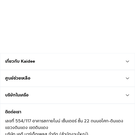
เกี่ยวกับ Kaidee
ศูนย์ช่วยเหลือ
บริษัทในเครือ
ติดต่อเรา
เลขที่ 554/117 อาคารสกายไนน์ เซ็นเตอร์ ชั้น 22 ถนนอโศก-ดินแดง
แขวงดินแดง เขตดินแดง
บริษัท เคดี มาร์เก็ตเพลส จำกัด (สำนักงานใหญ่)