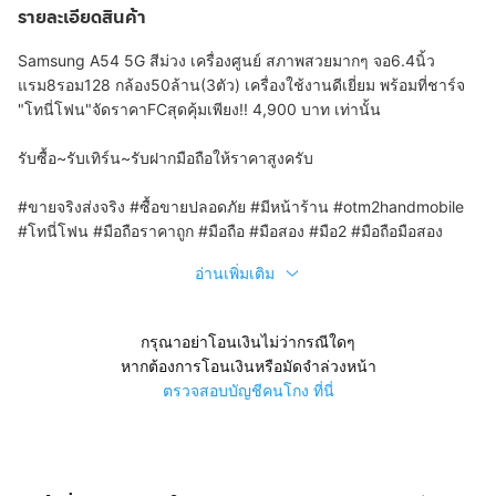
รายละเอียดสินค้า
Samsung A54 5G สีม่วง เครื่องศูนย์ สภาพสวยมากๆ จอ6.4นิ้ว
แรม8รอม128 กล้อง50ล้าน(3ตัว) เครื่องใช้งานดีเยี่ยม พร้อมที่ชาร์จ
"โทนี่โฟน"จัดราคาFCสุดคุ้มเพียง!! 4,900 บาท เท่านั้น
รับซื้อ~รับเทิร์น~รับฝากมือถือให้ราคาสูงครับ
#ขายจริงส่งจริง #ซื้อขายปลอดภัย #มีหน้าร้าน #otm2handmobile
#โทนี่โฟน #มือถือราคาถูก #มือถือ #มือสอง #มือ2 #มือถือมือสอง
อ่านเพิ่มเติม
กรุณาอย่าโอนเงินไม่ว่ากรณีใดๆ
หากต้องการโอนเงินหรือมัดจำล่วงหน้า
ตรวจสอบบัญชีคนโกง ที่นี่