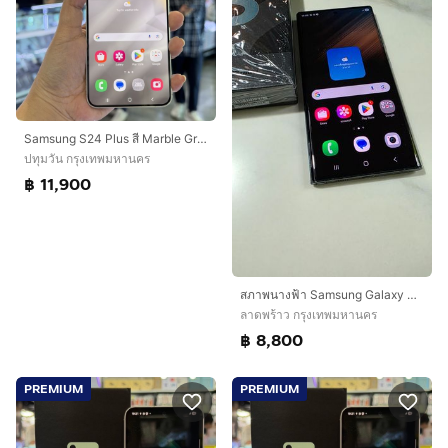
Samsung S24 Plus สี Marble Gray เครื่องศูนย์ สภาพสวยมาก จอ6.7นิ้ว แรม12รอม256 กล้อง50ล้าน(3ตัว)🥰🥰
ปทุมวัน กรุงเทพมหานคร
฿ 11,900
สภาพนางฟ้า Samsung Galaxy S22 Ultra 12GB256GB green เครื่องศูนย์ไทย อุปกรณ์ครบกล่อง
ลาดพร้าว กรุงเทพมหานคร
฿ 8,800
PREMIUM
PREMIUM