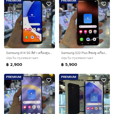
PREMIUM
PREMIUM
Samsung A14 5G สีดำ เครื่องศูนย์ สภาพสวย จอ6.6นิ้ว แรม4รอม128 Dimensity700 กล้อง50ล้าน(3ตัว)🩷🩷
Samsung S22 Plus สีชมพู เครื่องศูนย์ สภาพสวยมาก จอ6.6นิ้ว แรม8รอม128 Snap8 Gen1 กล้อง50ล้าน(3ตัว)🔥🔥
ปทุมวัน กรุงเทพมหานคร
ปทุมวัน กรุงเทพมหานคร
฿ 2,900
฿ 5,900
PREMIUM
PREMIUM