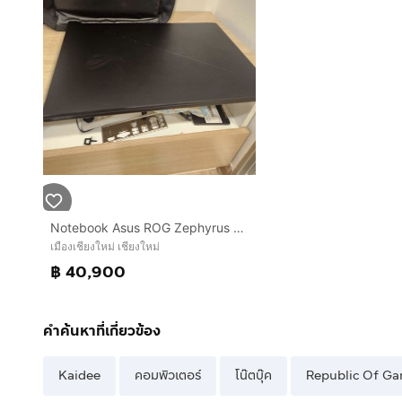
Notebook Asus ROG Zephyrus S17 GX703HS-KF018T จอ 17.3 i9-11 RTX3080 แรงเท่าๆ5060 Ram 48GB HD 2.5TB สอบถามได้คัฟ
เมืองเชียงใหม่ เชียงใหม่
฿ 40,900
คำค้นหาที่เกี่ยวข้อง
Kaidee
คอมพิวเตอร์
โน๊ตบุ๊ค
Republic Of G