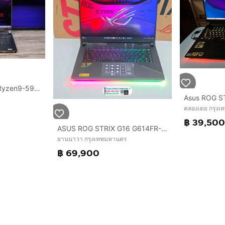
Asus ROG Strix G15 Ryzen9-5900HX Ram16 RTX3050Ti(4GB) SSD512 จอ15.6 FHD 144Hz เกมมิ่งสเปคสูง มีไฟRGBแบบจัดเต็ม เครื่องสวยพร้อมใช้งาน ขายเพีย
คลองเตย กรุง
฿ 39,50
ASUS ROG STRIX G16 G614FR-S5100W - VOLT GREEN
ยานนาวา กรุงเทพมหานคร
฿ 69,900