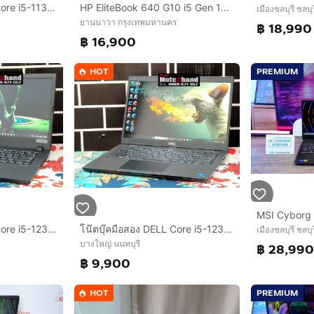
โน๊ตบุ๊คมือสอง ACER Core i5-1135G7 จอ14” แรม8+NVMe.256+การ์ดจอ Iris
HP EliteBook 640 G10 i5 Gen 13 Ram 16 มีประกันศูนย์ สภาพสวย ราคาถูกใจ
เมืองชลบุรี ชลบุร
ยานนาวา กรุงเทพมหานคร
฿ 18,990
฿ 16,900
HOT
PREMIUM
โน๊ตบุ๊คมือสอง ACER Core i5-1235U จอ14”IPS แรม8+NVMe256+การ์ดจอ Iris+วินโดว์แท้+ประกันศูนย์
โน๊ตบุ๊คมือสอง DELL Core i5-1235U จอ14”FHD แรม8+NVMe512+การ์ดจอ Iris+วินโดว์แท้
เมืองชลบุรี ชลบุร
บางใหญ่ นนทบุรี
฿ 28,99
฿ 9,900
HOT
PREMIUM