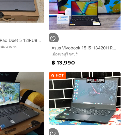
Lenovo IdeaPad Duet 5 12IRU8 รุ่น i7
เทพมหานคร
Asus Vivobook 15 i5-13420H Ram16 SSD512 จอ15.6นิ้ว FHD IPS สเปคสูงทำงานเก่ง จอใหญ่มีแป้นตัวเลขแยก ดีไซน์เรียบหรูเบาบาง เครื่องมีประกันศูนย์
0
เมืองชลบุรี ชลบุรี
฿ 13,990
HOT