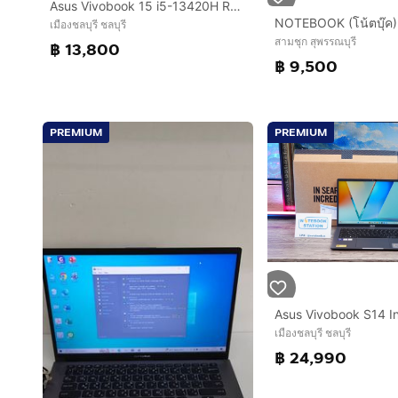
Asus Vivobook 15 i5-13420H Ram16 SSD512 จอ15.6นิ้ว FHD IPS สเปคสูงทำงานเก่ง จอใหญ่มีแป้นตัวเลขแยก ดีไซน์เรียบหรูเบาบาง เครื่องมีประกันศูนย์
เมืองชลบุรี ชลบุรี
สามชุก สุพรรณบุรี
฿ 13,800
฿ 9,500
PREMIUM
PREMIUM
เมืองชลบุรี ชลบุรี
฿ 24,990