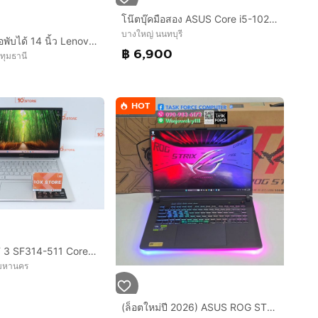
โน๊ตบุ๊คมือสอง ASUS Core i5-10210U จอ14”HD แรม8+NVMe.256+การ์ดจอ UHD 620
บางใหญ่ นนทบุรี
ขายโน๊ตบุ๊คจอพับได้ 14 นิ้ว Lenovo IdeaPad 5I 2in1
฿ 6,900
ปทุมธานี
HOT
ACER SWIFT 3 SF314-511 Core i5-1135G7 Ram8.512GB
พมหานคร
(ล็อตใหม่ปี 2026) ASUS ROG STRIX G16 G615LR-S5160W - VOLT GREEN