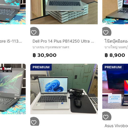
โน๊ตบุ๊คมือสอง DELL Core i5-1135G7 จอ14”FHD แรม8+NVMe512+การ์ดจอ Xe G4+วินโดว์แท้
Dell Pro 14 Plus PB14250 Ultra 7-255U SSD512GB RAM16GB DDR5 Win 11Pro คีย์ไฟ สินค้ามือสอง สำหรับงานคำนวน งานประสิทธิภาพสูง งานสำนักงาน ประกั
บางเขน กรุงเทพมหานคร
บางใหญ่ นนทบุร
฿ 30,900
฿ 8,900
PREMIUM
PREMIUM