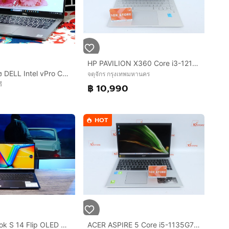
HP PAVILION X360 Core i3-1215U RAM8.512GB
โน๊ตบุ๊คมือสอง DELL Intel vPro Core i7-10610U จอทัชสกรีน 14.0”IPS แรม16+SSD256+การ์ดจอ 620+วินโดว์แท้
จตุจักร กรุงเทพมหานคร
ี
฿ 10,990
HOT
ACER ASPIRE 5 Core i5-1135G7 RAM16.512GB
Asus Vivobook S 14 Flip OLED ทัชกรีนหมุนจอ360องศา Ryzen7-7730U Ram16 SSD512GB จอ14 2.8K OLED 90Hz จอภาพสวยคมชัดมาก ดีไซน์สวยทันสมัย ราคา 18,