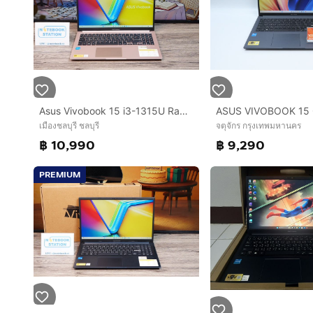
Asus Vivobook 15 i3-1315U Ram8 SSD512 15.6นิ้ว FHD จอใหญ่ภาพคมชัด สเปคดี ทำงานเก่ง เครื่องพร้อมใช้งาน ขายเพียง 10,990.- มีประกันศูนย์
จตุจักร กรุงเทพมหานคร
เมืองชลบุรี ชลบุรี
฿ 9,290
฿ 10,990
PREMIUM