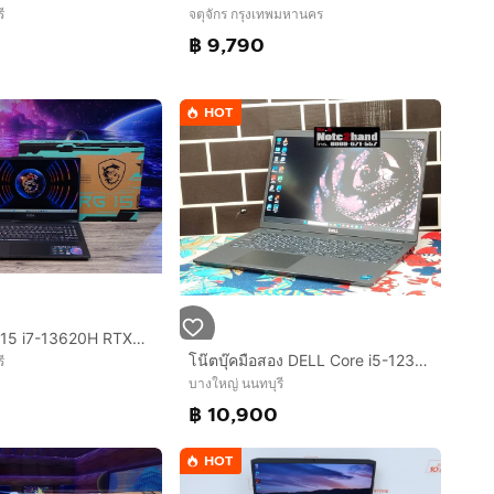
จตุจักร กรุงเทพมหานคร
ี
฿ 9,790
HOT
MSI Cyborg 15 i7-13620H RTX4050(6GB) Ram16 SSD512GB จอ15.6 FHD 144Hz เกมมิ่งสเปคสูง คีย์บอร์ดไฟ เครื่องสวย ครบกล่องพร้อมประกันศูนย์ เพียง 28
โน๊ตบุ๊คมือสอง DELL Core i5-1235U จอ15.6” IPS แรม8+NVMe512+การ์ดจอ Iris+วินโดว์แท้
ี
บางใหญ่ นนทบุรี
0
฿ 10,900
HOT