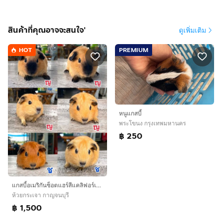
สินค้าที่คุณอาจจะสนใจ'
ดูเพิ่มเติม
HOT
PREMIUM
หนูแกสบี้
พระโขนง กรุงเทพมหานคร
฿ 250
แกสบี้อเมริกันช็อตแฮร์สีแคลิฟอร์เนีย
ห้วยกระเจา กาญจนบุรี
฿ 1,500