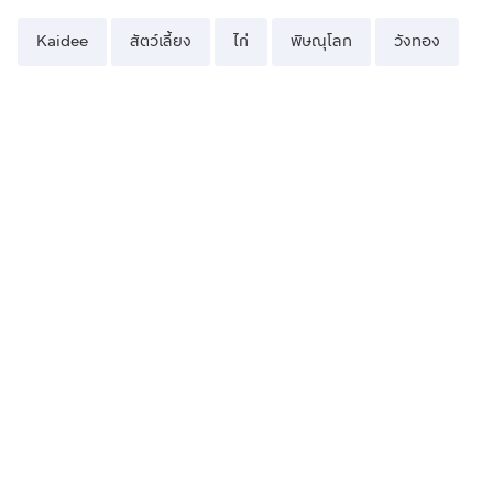
Kaidee
สัตว์เลี้ยง
ไก่
พิษณุโลก
วังทอง