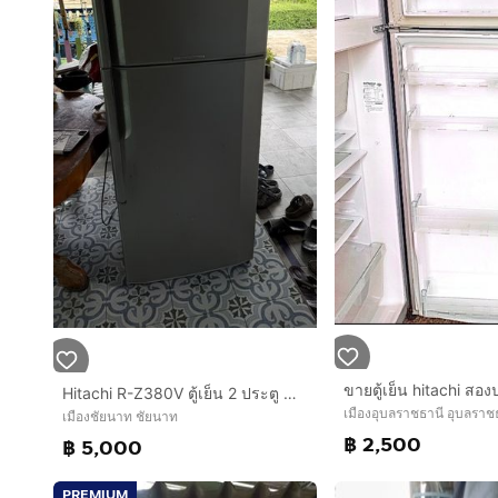
ขายตู้เย็น hitachi สอง
Hitachi R-Z380V ตู้เย็น 2 ประตู ขนาด 13.2 คิว (373.6 ลิตร) (non-cfc)
เมืองอุบลราชธานี อุบลราช
เมืองชัยนาท ชัยนาท
฿ 2,500
฿ 5,000
PREMIUM