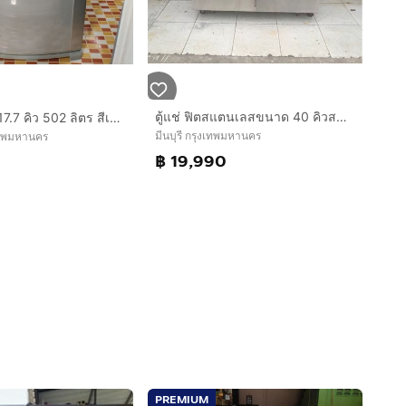
ตู้แช่ ฟิตสแตนเลสขนาด 40 คิวสภาพดีพร้อมใช้งาน 19,990 บาทสนใจโทรติดต่อสอบถามได้เลยค่ะ 0991461547 ค่ะ
ตู้เย็น Sharp 17.7 คิว 502 ลิตร สีเงิน ความเย็นเจี๊ยบ ช่องแช่ใหญ่สะใจ ใช้งานปกติ สภาพพร้อมใช้ ไม่ต้องซ่อม นัดดูของจริงได้
มีนบุรี กรุงเทพมหานคร
เทพมหานคร
฿ 19,990
PREMIUM