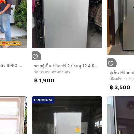
ขายตู้แช่ไวน์ขนาด 15 คิว 6990 บาทสนใจโทรติดต่อสอบถามได้ค่ะ 0991461547 ค่ะ
ขายตู้เย็น Hitachi 2 ประตู 12.4 คิว รุ่น R-V350PZ
วัฒนา กรุงเทพมหานคร
ตู้เย็น Hitac
เมืองลำปาง ลำ
฿ 1,900
฿ 3,500
PREMIUM