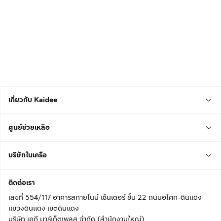
เกี่ยวกับ Kaidee
ศูนย์ช่วยเหลือ
บริษัทในเครือ
ติดต่อเรา
เลขที่ 554/117 อาคารสกายไนน์ เซ็นเตอร์ ชั้น 22 ถนนอโศก-ดินแดง
แขวงดินแดง เขตดินแดง
บริษัท เคดี มาร์เก็ตเพลส จำกัด (สำนักงานใหญ่)