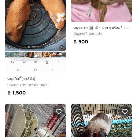
หนูตะเภาคู่ผู้-เมีย สวย ๆ พร้อมย้ายบ้านค่ะ
มัญจาคีรี ขอนแก่น
฿ 500
หนูแก็สบี้(ยก3ตัว)
บางบอน กรุงเทพมหานคร
฿ 1,500