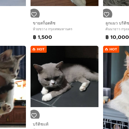
ขายสก็อตติช
ลูกแมว บริติ
ห้วยขวาง กรุงเทพมหานคร
คันนายาว กรุ
฿ 1,500
฿ 10,00
HOT
HOT
บริติชแท้