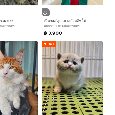
ชชอตแฮร์
เปิดจอง“ลูกแมวสก๊อตติชโฟ
งเทพมหานคร
คันนายาว กรุงเทพมหานคร
0
฿ 3,900
HOT