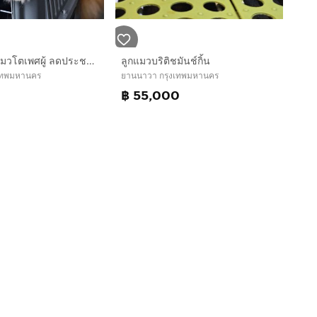
แมวเมนคูน แมวโตเพศผู้ ลดประชากร
ลูกแมวบริติชมันช์กิ้น
เทพมหานคร
ยานนาวา กรุงเทพมหานคร
0
฿ 55,000