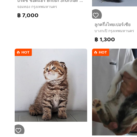
บริติช ช๊อตแฮร์ British Shorthair เพศเมีย
จอมทอง กรุงเทพมหานคร
฿ 7,000
ลูกครึ่งไทยเปอร์เซีย
บางกะปิ กรุงเทพมหานคร
฿ 1,300
HOT
HOT