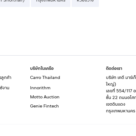
ish Shorthair)
กรุงเทพมหานคร
ห้วยขวาง
บริษัทในเครือ
ติดต่อเรา
รลูกค้า
Carro Thailand
บริษัท เคดี มาร์
ใหญ่)
ช้งาน
Innorithm
เลขที่ 554/117 
Motto Auction
ชั้น 22 ถนนอโศ
เขตดินแดง
Genie Fintech
กรุงเทพมหานคร