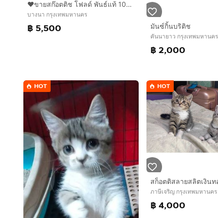
❤️ขายสก๊อตติช โฟลด์ พันธ์แท้ 100%
บางนา กรุงเทพมหานคร
มันซ์กิ้นบริติช
฿ 5,500
คันนายาว กรุงเทพมหานคร
฿ 2,000
HOT
HOT
สก็อตติสลายสลิตเงินท
ภาษีเจริญ กรุงเทพมหานคร
฿ 4,000