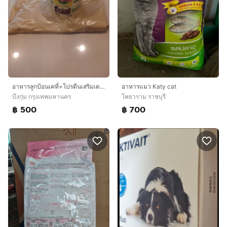
อาหารลูกป้อนเคที่+โปรตีนเสริมเดนคาวิท
อาหารแมว Katy cat
บึงกุ่ม กรุงเทพมหานคร
โพธาราม ราชบุรี
฿ 500
฿ 700