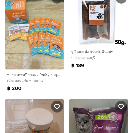
หูวัวอบแห้ง ขนมขัดฟันสุนัข
บางละมุง ชลบุรี
฿ 189
ขายอาหารเปียกแมว ProXy ยกชุด 23 ซอง 🐱น้องแมวที่บ้านไม่ทาน เลยขอส่งต่อค่ะ✨ มีทั้งหมด* 💜 ProXy Broths Creamy (กล่องม่วง) 12 ซอง* 🧡💚 ProXy Carnivore Tuna with
เมืองขอนแก่น ขอนแก่น
฿ 200