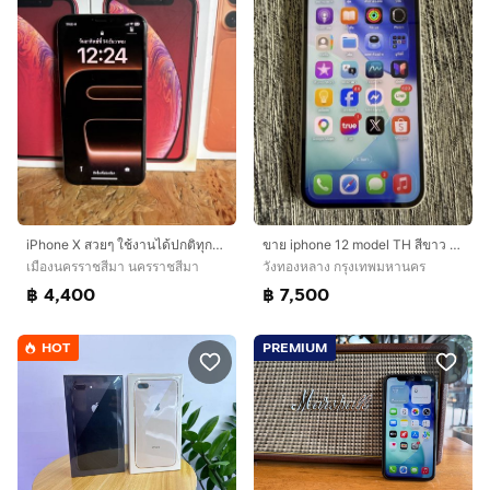
iPhone X สวยๆ ใช้งานได้ปกติทุกอย่างสุขภาพแบต 100
ขาย iphone 12 model TH สีขาว 128GB เดิมๆสภาพขาว ใส สวยมาก
เมืองนครราชสีมา นครราชสีมา
วังทองหลาง กรุงเทพมหานคร
฿ 4,400
฿ 7,500
HOT
PREMIUM