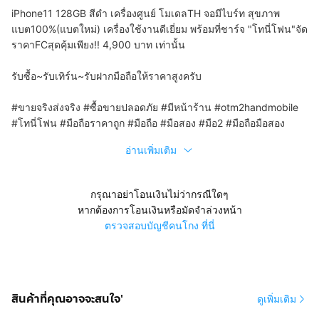
iPhone11 128GB สีดำ เครื่องศูนย์ โมเดลTH จอมีไบร์ท สุขภาพ
แบต100%(แบตใหม่) เครื่องใช้งานดีเยี่ยม พร้อมที่ชาร์จ "โทนี่โฟน"จัด
ราคาFCสุดคุ้มเพียง!! 4,900 บาท เท่านั้น
รับซื้อ~รับเทิร์น~รับฝากมือถือให้ราคาสูงครับ
#ขายจริงส่งจริง #ซื้อขายปลอดภัย #มีหน้าร้าน #otm2handmobile
#โทนี่โฟน #มือถือราคาถูก #มือถือ #มือสอง #มือ2 #มือถือมือสอง
อ่านเพิ่มเติม
กรุณาอย่าโอนเงินไม่ว่ากรณีใดๆ
หากต้องการโอนเงินหรือมัดจำล่วงหน้า
ตรวจสอบบัญชีคนโกง ที่นี่
สินค้าที่คุณอาจจะสนใจ'
ดูเพิ่มเติม