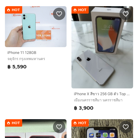
HOT
HOT
iPhone 11 128GB
จตุจักร กรุงเทพมหานคร
฿ 5,590
iPhone X สีขาว 256 GB ตัว Top เครื่องศูนย์ไทย โมเดล Th สภาพสวย สแกนใบหน้าปกติ
เมืองนครราชสีมา นครราชสีมา
฿ 3,900
HOT
HOT