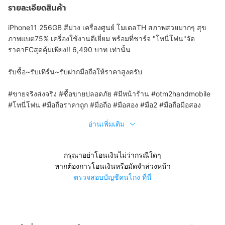
รายละเอียดสินค้า
iPhone11 256GB สีม่วง เครื่องศูนย์ โมเดลTH สภาพสวยมากๆ สุข
ภาพแบต75% เครื่องใช้งานดีเยี่ยม พร้อมที่ชาร์จ "โทนี่โฟน"จัด
ราคาFCสุดคุ้มเพียง!! 6,490 บาท เท่านั้น
รับซื้อ~รับเทิร์น~รับฝากมือถือให้ราคาสูงครับ
#ขายจริงส่งจริง #ซื้อขายปลอดภัย #มีหน้าร้าน #otm2handmobile
#โทนี่โฟน #มือถือราคาถูก #มือถือ #มือสอง #มือ2 #มือถือมือสอง
อ่านเพิ่มเติม
กรุณาอย่าโอนเงินไม่ว่ากรณีใดๆ
หากต้องการโอนเงินหรือมัดจำล่วงหน้า
ตรวจสอบบัญชีคนโกง ที่นี่