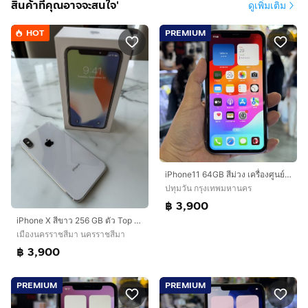
สินค้าที่คุณอาจจะสนใจ'
ดูเพิ่มเติม
HOT
PREMIUM
iPhone11 64GB สีม่วง เครื่องศูนย์ โมเดลTH สภาพสวยมากๆ🔥🔥
ปทุมวัน กรุงเทพมหานคร
฿ 3,900
iPhone X สีขาว 256 GB ตัว Top เครื่องศูนย์ไทย โมเดล Th สภาพสวย สแกนใบหน้าปกติ
เมืองนครราชสีมา นครราชสีมา
฿ 3,900
PREMIUM
PREMIUM