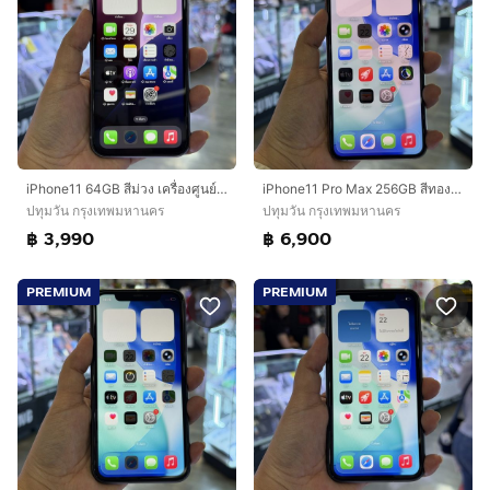
iPhone11 64GB สีม่วง เครื่องศูนย์ โมเดลTH สภาพสวยมากๆ🔥🔥
iPhone11 Pro Max 256GB สีทอง เครื่องศูนย์ โมเดลTH สภาพสวยมากๆ🔥🔥
ปทุมวัน กรุงเทพมหานคร
ปทุมวัน กรุงเทพมหานคร
฿ 3,990
฿ 6,900
PREMIUM
PREMIUM