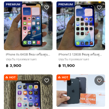
PREMIUM
PREMIUM
iPhone Xs 64GB สีทอง เครื่องศูนย์ โมเดลTH สภาพสวยมากๆ🥰🥰
iPhone13 128GB สีชมพู เครื่องศูนย์ โมเดลTH สภาพสวยมากๆ 🔥🔥
ปทุมวัน กรุงเทพมหานคร
ปทุมวัน กรุงเทพมหานคร
฿ 3,900
฿ 11,900
HOT
HOT