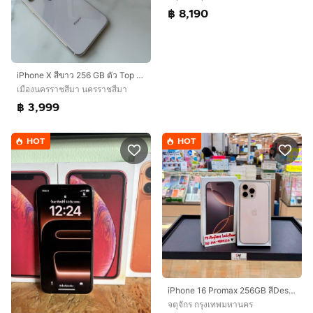
฿ 8,190
iPhone X สีขาว 256 GB ตัว Top เครื่องศูนย์ไทย โมเดล Th สภาพสวย สแกนใบหน้าปกติ
เมืองนครราชสีมา นครราชสีมา
฿ 3,999
HOT
HOT
iPhone 16 Promax 256GB สีDesert สวยมากๆ
จตุจักร กรุงเทพมหานคร