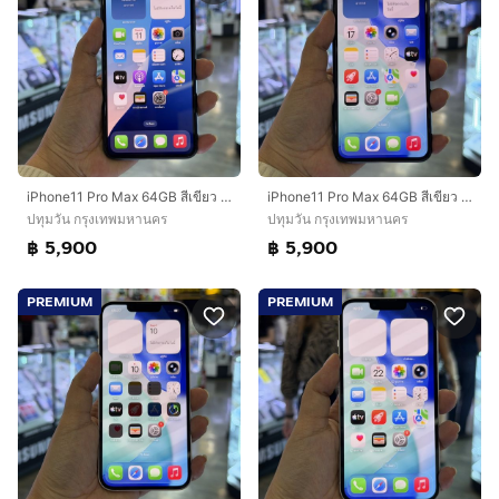
iPhone11 Pro Max 64GB สีเขียว เครื่องศูนย์ โมเดลTH สภาพสวยมากๆ 🔥🔥
iPhone11 Pro Max 64GB สีเขียว เครื่องศูนย์ โมเดลTH สภาพสวยมากๆ สุขภาพแบต100%(แบตใหม่)🩷🩷
ปทุมวัน กรุงเทพมหานคร
ปทุมวัน กรุงเทพมหานคร
฿ 5,900
฿ 5,900
PREMIUM
PREMIUM