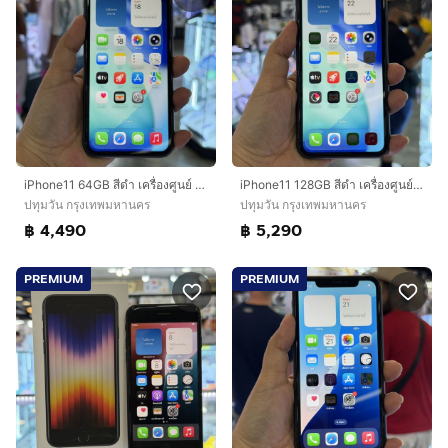
iPhone11 64GB สีดำ เครื่องศูนย์ โมเดลTH สภาพสวยมาก สุขภาพแบต100%(แบตใหม่)🔥🔥
iPhone11 128GB สีดำ เครื่องศูนย์ โมเดลTH สภาพสวยมาก จอไบร์ทล่างนิด สุขภาพแบต100%(แบตใหม่)🔥🔥
ปทุมวัน กรุงเทพมหานคร
ปทุมวัน กรุงเทพมหานคร
฿ 4,490
฿ 5,290
PREMIUM
PREMIUM