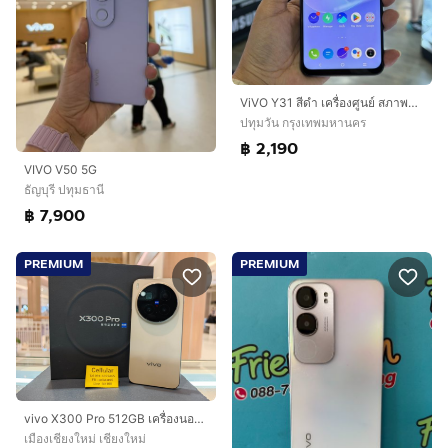
ViVO Y31 สีดำ เครื่องศูนย์ สภาพสวย หลังมีรอยเคส จอมีจุดไบร์ทล่างเล็กๆ จอ6.58นิ้ว แรม8รอม128 Snap662 กล้อง48ล้าน(3ตัว)🥰🥰
ปทุมวัน กรุงเทพมหานคร
฿ 2,190
VIVO V50 5G
ธัญบุรี ปทุมธานี
฿ 7,900
PREMIUM
PREMIUM
vivo X300 Pro 512GB เครื่องนอก สภาพสวยมาก ประกัน2เดือนกว่า ครบกล่อง
เมืองเชียงใหม่ เชียงใหม่