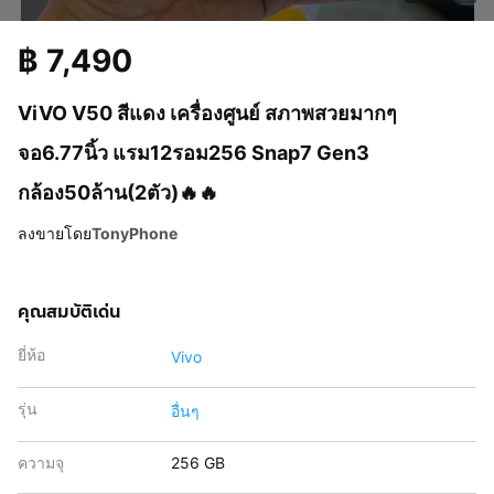
฿
7,490
ViVO V50 สีแดง เครื่องศูนย์ สภาพสวยมากๆ
จอ6.77นิ้ว แรม12รอม256 Snap7 Gen3
กล้อง50ล้าน(2ตัว)🔥🔥
ลงขายโดย
TonyPhone
คุณสมบัติเด่น
ยี่ห้อ
Vivo
รุ่น
อื่นๆ
ความจุ
256 GB