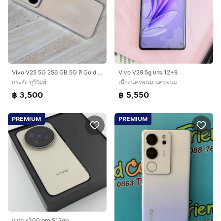
Vivo V25 5G 256 GB 5G สี Gold เครื่องศูนย์ สภาพสวย ไร้รอย
Vivo V29 5g แรม12+8
กระสัง บุรีรัมย์
เมืองนครพนม นครพนม
฿ 3,500
฿ 5,550
PREMIUM
PREMIUM
vivo x300 pro 512gb