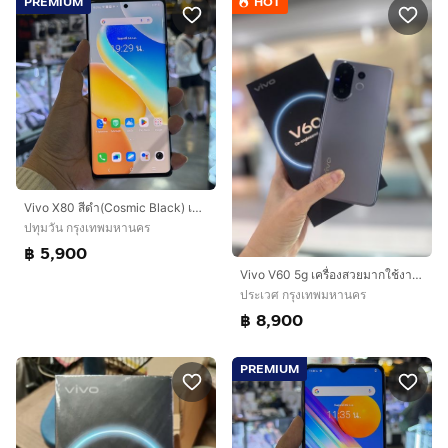
PREMIUM
HOT
Vivo X80 สีดำ(Cosmic Black) เครื่องศูนย์ สภาพสวยมาก จอ6.78นิ้ว แรม12รอม256 Dimensity9000 กล้องเลนส์ Zeiss optics 50ล้าน(3ตัว)🔥🔥
ปทุมวัน กรุงเทพมหานคร
฿ 5,900
Vivo V60 5g เครื่องสวยมากใช้งานปกติทุกอย่าง
ประเวศ กรุงเทพมหานคร
฿ 8,900
PREMIUM