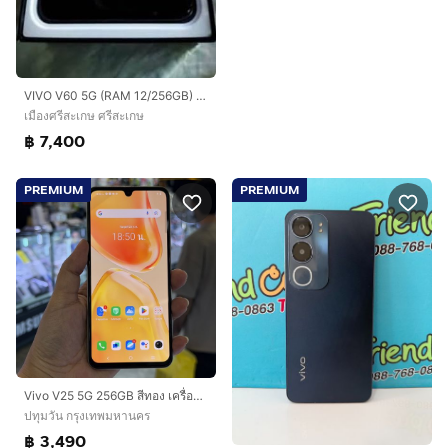
VIVO V60 5G (RAM 12/256GB) สี Mist Gray สภาพนางฟ้า อุปกรณ์ครบพร้อมกล่อง แถมหูฟังบลูทูธ
เมืองศรีสะเกษ ศรีสะเกษ
฿ 7,400
PREMIUM
PREMIUM
Vivo V25 5G 256GB สีทอง เครื่องศูนย์ สภาพสวย จอ6.44นิ้ว แรม8รอม256 กล้อง64ล้าน(3ตัว)🔥🔥
ปทุมวัน กรุงเทพมหานคร
฿ 3,490