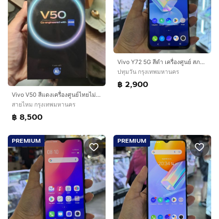
Vivo Y72 5G สีดำ เครื่องศูนย์ สภาพสวยมากๆ จอ6.58นิ้ว แรม8รอม128 Dimensity700 กล้อง64ล้าน(3ตัว)🔥🔥
ปทุมวัน กรุงเทพมหานคร
฿ 2,900
Vivo V50 สีแดงเครื่องศูนย์ไทยไม่แกะกล่องอยู่ในซีล
สายไหม กรุงเทพมหานคร
฿ 8,500
PREMIUM
PREMIUM