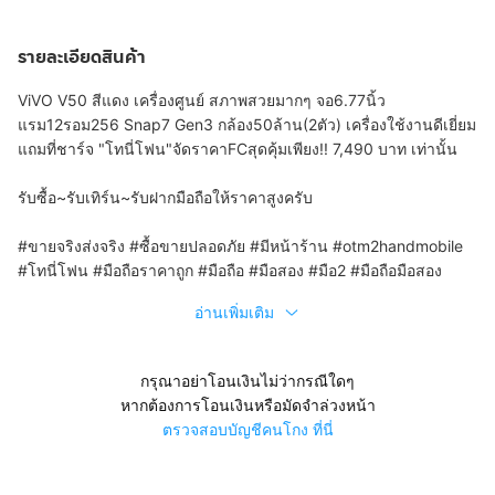
รายละเอียดสินค้า
ViVO V50 สีแดง เครื่องศูนย์ สภาพสวยมากๆ จอ6.77นิ้ว
แรม12รอม256 Snap7 Gen3 กล้อง50ล้าน(2ตัว) เครื่องใช้งานดีเยี่ยม
แถมที่ชาร์จ "โทนี่โฟน"จัดราคาFCสุดคุ้มเพียง!! 7,490 บาท เท่านั้น
รับซื้อ~รับเทิร์น~รับฝากมือถือให้ราคาสูงครับ
#ขายจริงส่งจริง #ซื้อขายปลอดภัย #มีหน้าร้าน #otm2handmobile
#โทนี่โฟน #มือถือราคาถูก #มือถือ #มือสอง #มือ2 #มือถือมือสอง
อ่านเพิ่มเติม
กรุณาอย่าโอนเงินไม่ว่ากรณีใดๆ
หากต้องการโอนเงินหรือมัดจำล่วงหน้า
ตรวจสอบบัญชีคนโกง ที่นี่