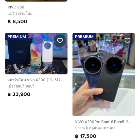
VIVO V50
แม่ริม เชียงใหม่
฿ 8,500
PREMIUM
PREMIUM
สมาร์ทโฟน Vivo X300 (16+512GB) Halo Pink 5G อุปกรณ์แท้ครบกล่อง มีประกันศูนย์ ขายเพียง 23,900.- เท่านั้น
เมืองชลบุรี ชลบุรี
฿ 23,900
VIVO X200Pro Ram16 Rom512gb แบตเตอรี่96และ99
บางกะปิ กรุงเทพมหานคร
฿ 17,500