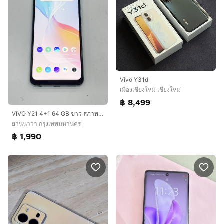
Vivo Y31d
เมืองเชียงใหม่ เชียงใหม่
฿ 8,499
VIVO Y21 4+1 64 GB ขาว สภาพสวย ไม่เคยซ่อม แบตนาน ราคาถูกใจ
ยานนาวา กรุงเทพมหานคร
฿ 1,990