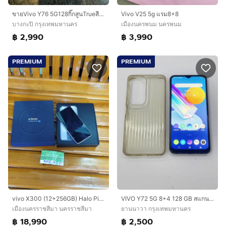
ขายVivo Y76 5G128กิ๊กสูนTrueสีBlueสภาพสวยๆถูกมากกกกใช้งานดี
Vivo V25 5g แรม8+8
บางกะปิ กรุงเทพมหานคร
เมืองนครพนม นครพนม
฿ 2,990
฿ 3,990
PREMIUM
PREMIUM
vivo X300 (12+256GB) Halo Pink (5G)
VIVO Y72 5G 8+4 128 GB สแกนได้ แบตนาน ใช้งานได้ดี ราคาถูกใจ
เมืองนครราชสีมา นครราชสีมา
ยานนาวา กรุงเทพมหานคร
฿ 18,990
฿ 2,500