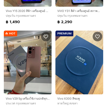
Vivo Y15 2020 สีฟ้า เครื่องศูนย์ สภาพสวยมากๆ จอ6.35นิ้ว แรม4รอม64 กล้องหลัง3ตัว🩷🩷
ViVO Y31 สีดำ เครื่องศูนย์ สภาพสวยมากๆ จอมีรอยขนแมว จอ6.58นิ้ว แรม8รอม128 Snap662 กล้อง48ล้าน(3ตัว)🔥🔥
ปทุมวัน กรุงเทพมหานคร
ปทุมวัน กรุงเทพมหานคร
฿ 1,490
฿ 2,290
HOT
PREMIUM
Vivo V29 5g เครื่องใช้งานปกติทุกอย่าง
Vivo X300 สีชมพู
ประเวศ กรุงเทพมหานคร
หาดใหญ่ สงขลา