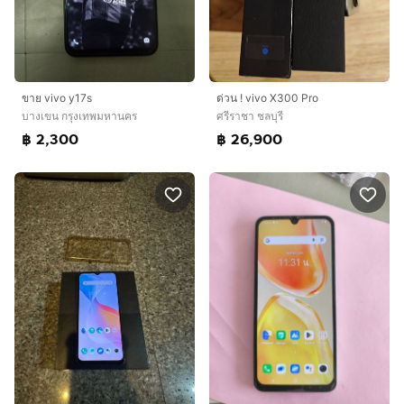
ขาย vivo y17s
ด่วน ! vivo X300 Pro
บางเขน กรุงเทพมหานคร
ศรีราชา ชลบุรี
฿ 2,300
฿ 26,900