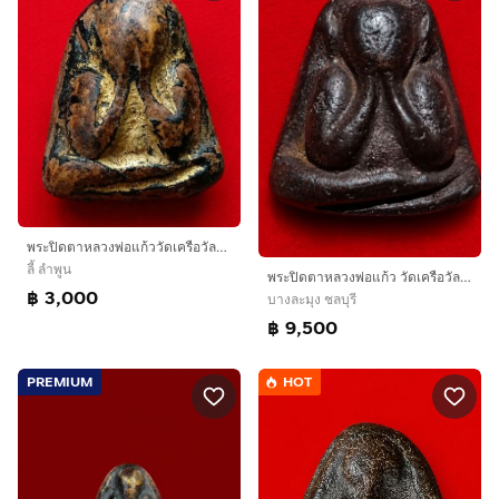
พระปิดตาหลวงพ่อแก้ววัดเครือวัลย์พิมพ์ใหญ่หลังแบบลงรักปิดทองเดิมๆ
ลี้ ลำพูน
พระปิดตาหลวงพ่อแก้ว วัดเครือวัลย์ พิมพ์ใหญ่หลังแบบ
฿ 3,000
บางละมุง ชลบุรี
฿ 9,500
PREMIUM
HOT