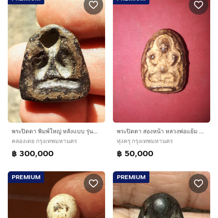
พระปิดตา สองหน้า หลวงพ่อแย้ม วัดด่านสำโรง จ.สมุทรปราการ เนื้อผงคลุกรัก ผิวแห้ง เหี่ยว ผิวพรรณเดิมๆ ที่สำคัญเป็นเนื้อออกกะลาสีน้ำตาล ซึ่งเนื้
พระปิดตา พิมพ์ใหญ่ หลังแบบ รุ่นแรก หลวงพ่อแก้ว วัดเคลือวัลย์ เนื้อผงคลุกรักจุ่มรัก ผิวเดิม สภาพแห้งเก่า รักหลุดร่อน ไม่มีหักซ่อม แท้ เก่า อย
ทุ่งครุ กรุงเทพมหานคร
คลองเตย กรุงเทพมหานคร
฿ 50,000
฿ 300,000
PREMIUM
PREMIUM