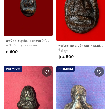
พระปิดตาคลุกรักเก่า ลพ.เชย วัดโพธิ์ทอง
ภาษีเจริญ กรุงเทพมหานคร
พระปิดตาหลวงปู่จีนวัดท่าลาดเหนือจังหวัดฉะเชิงเทรา
ลี้ ลำพูน
฿ 600
฿ 4,500
PREMIUM
PREMIUM