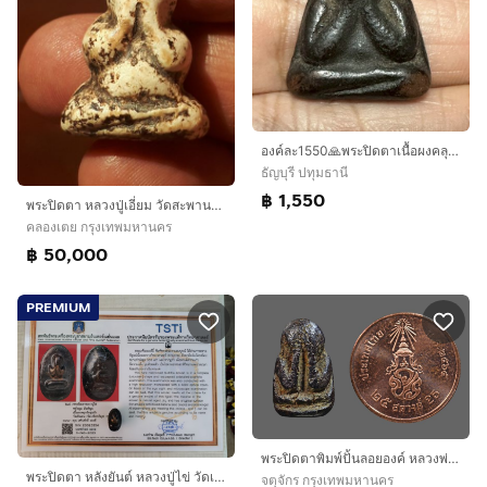
องค์ละ1550🙏พระปิดตาเนื้อผงคลุกรัก ไม่ทราบที่🙏 พระชัยหม่อมมิตร (พิมพ์สมาธิเม็ดบัว) เนื้อผงใบลานคลุกรัก หลวงพ่อพริ้ง วัดบางปะกอก
ธัญบุรี ปทุมธานี
฿ 1,550
พระปิดตา หลวงปู่เอี่ยม วัดสะพานสูง เนื้อผงจุ่มรัก พิมพ์ชลูด เนื้อมัน สวย สมบูรณ์ เก่า แท้ หายาก
คลองเตย กรุงเทพมหานคร
฿ 50,000
PREMIUM
พระปิดตาพิมพ์ปั้นลอยองค์ หลวงพ่อแก้ว วัดปากทะเล จ.เพชรบุรี (ยุคต้น ประมาณ พ.ศ. 2400 - 2415) เนื้อผงคลุกรักเก่าจัดจ้านสภาพอง
พระปิดตา หลังยันต์ หลวงปู่ไข่ วัดเชิงเลน กทม. พิมพ์ใหญ่ เนื้อผงจุ่มรัก มีมวลสารจากผงอิทธิเจ ปิดทองเก่าๆ คราบไขเดิมๆ สวยงามมากๆ สภาพสวย สมบูร
จตุจักร กรุงเทพมหานคร