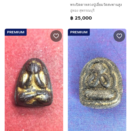
พระปิดตาหลวงปู่เอี่ยมวัดสะพานสูง
อู่ทอง สุพรรณบุรี
฿ 25,000
PREMIUM
PREMIUM