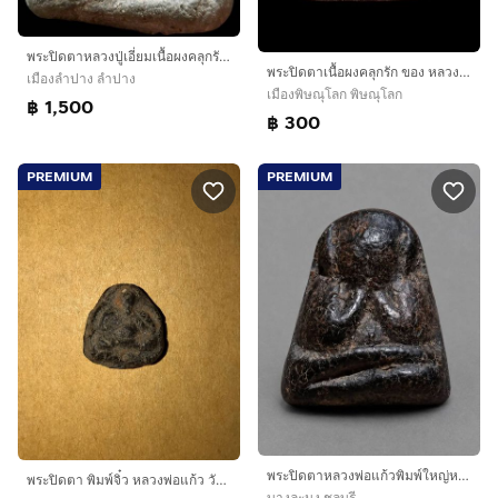
พระปิดตาหลวงปู่เอี่ยมเนื้อผงคลุกรักแห้งเดิม
พระปิดตาเนื้อผงคลุกรัก ของ หลวงปู่เอี่ยม วัดสะพานสูง พิมพ์ชลูด
เมืองลำปาง ลำปาง
เมืองพิษณุโลก พิษณุโลก
฿ 1,500
฿ 300
PREMIUM
PREMIUM
พระปิดตาหลวงพ่อแก้วพิมพ์ใหญ่หลังแบบลงรักปิดทองเนื้อผงคลุกรัก
พระปิดตา พิมพ์จิ๋ว หลวงพ่อแก้ว วัดเครือวัลย์ เนื้อผงคลุกรัก เนื้อแห้ง เหี่ยว ผิวเดิม มีคราบไขขึ้น หลังอูม เก่า แท้ แปลก หายาก พระปิดตาพิมพ์
บางละมุง ชลบุรี