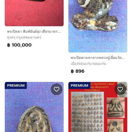
พระปิดตา พิมพ์ยันต์ยุ่ง เศียรบาตร เนื้อสำริดเงิน หลวงพ่อทับ อินทโชติ วัดสุวรรณาราม ( ทอง ) บางกอกน้อย พิมพ์คม ชัด เส้นยันต์คมชัด ลึก เส้นยัน
ทุ่งครุ กรุงเทพมหานคร
฿ 100,000
พระปิดตามหาลาภหลวงปู่เอี่ยมวัดสะพานสูง
เมืองขอนแก่น ขอนแก่น
฿ 896
PREMIUM
PREMIUM