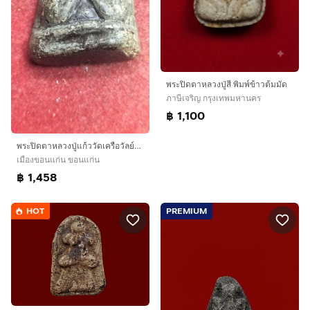
พระปิดตาหลวงปู่สี พิมพ์ข้าวต้มมัด
ภาษีเจริญ กรุงเทพมหานคร
฿ 1,100
พระปิดตาหลวงปู่แก้ววัดเครือวัลย์ชลบุรี
เมืองขอนแก่น ขอนแก่น
฿ 1,458
HOT
PREMIUM