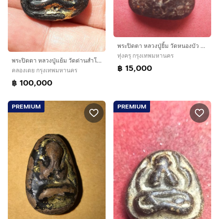
พระปิดตา หลวงปู่ยิ้ม วัดหนองบัว พ่อเฒ่ายิ้ม หลังจารมือ เนื้อผงคลุกรัก มีเส้นผม เนื้อแห้ง เก่า แท้ หายาก สภาพสวยมาก พร้อมกรอบพระ แบบโบราณ
ทุ่งครุ กรุงเทพมหานคร
พระปิดตา หลวงปู่แย้ม วัดด่านสำโรง จ.สมุทรปราการ รุ่นแรก เนื้อผงคลุกรักจุ๋มรัก ปิดทอง ผิวมัน แห้งเหี่ยว องค์นี้เป็นพระหนาหลังอูม ผิวมัน เงา เ
฿ 15,000
คลองเตย กรุงเทพมหานคร
฿ 100,000
PREMIUM
PREMIUM