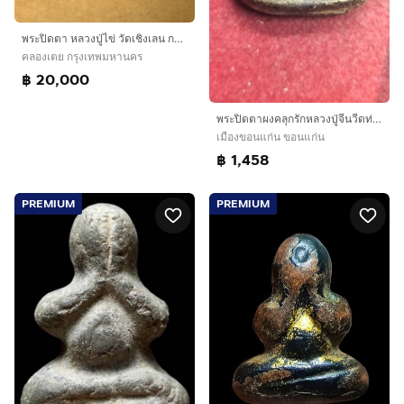
พระปิดตา หลวงปู่ไข่ วัดเชิงเลน กทม. พิมพ์ใหญ่ หลังอูม เนื้อผงคลุกรักผสมผงพุทธคุณ มวลสารจากผงอิทธิเจ ปิดทองเก่าๆ คราบไขเดิมๆ สวยงามมากๆ สภาพส
คลองเตย กรุงเทพมหานคร
฿ 20,000
พระปิดตาผงคลุกรักหลวงปู่จีนวีดท่าลาด
เมืองขอนแก่น ขอนแก่น
฿ 1,458
PREMIUM
PREMIUM