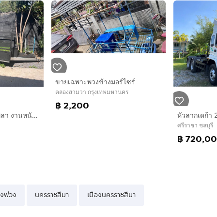
ขายเฉพาะพวงข้างมอร์ไซร์
คลองสามวา กรุงเทพมหานคร
฿ 2,200
เทรลเลอร์ลากพ่วง 2 เพลา งานหนัก – เกาะพะงัน
หัวลากเดก้า 
ศรีราชา ชลบุรี
฿ 720,0
่งพ่วง
นครราชสีมา
เมืองนครราชสีมา