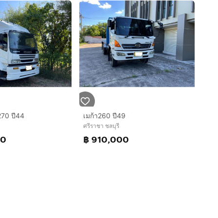
270 ปี44
เมก้า260 ปี49
ศรีราชา ชลบุรี
00
฿ 910,000