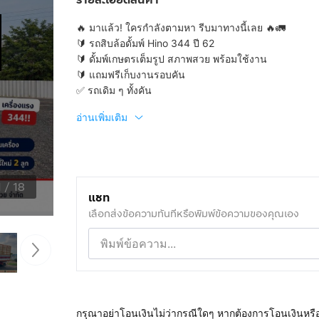
🔥 มาแล้ว! ใครกำลังตามหา รีบมาทางนี้เลย 🔥🚛
🔰 รถสิบล้อดั้มพ์ Hino 344 ปี 62
🔰 ดั้มพ์เกษตรเต็มรูป สภาพสวย พร้อมใช้งาน
🔰 แถมฟรีเก็บงานรอบคัน
✅ รถเดิม ๆ ทั้งคัน
อ่านเพิ่มเติม
1
/
18
แชท
เลือกส่งข้อความทันทีหรือพิมพ์ข้อความของคุณเอง
กรุณาอย่าโอนเงินไม่ว่ากรณีใดๆ หากต้องการโอนเงินหรื