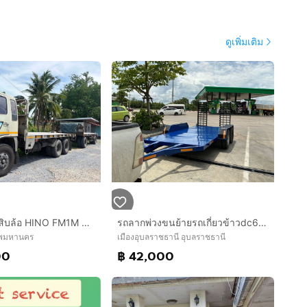
ดูเพิ่มเติม
รถพ่วงแม่ลูก สิบล้อ HINO FM1M สิงห์ไฮเทค 220 แรงม้า รถเจ้าเดียว
รถลากพ่วงขนย้ายรถเกี่ยวข้าวdc6870ขนย้ายรถแบล็คโฮเล็ก
ทพมหานคร
เมืองอุบลราชธานี อุบลราชธานี
00
฿ 42,000