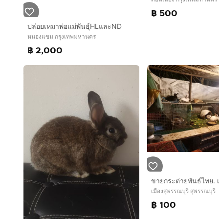
฿ 500
ปล่อยเหมาพ่อแม่พันธุ์HLและND
หนองแขม กรุงเทพมหานคร
฿ 2,000
เมืองสุพรรณบุรี สุพรรณบุรี
฿ 100