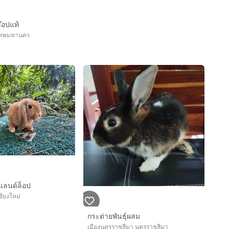
๊อปแท้
เทพมหานคร
แลนด์ล็อป
ชียงใหม่
กระต่ายพันธุ์ผสม
เมืองนครราชสีมา นครราชสีมา