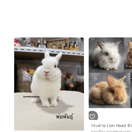
กระต่าย Lion Head หั
ดอนเมือง กรุงเทพมหานคร