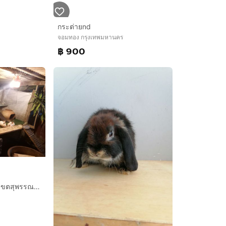
กระต่ายnd
จอมทอง กรุงเทพมหานคร
฿ 900
ขายกระต่ายพันธ์ไทย. เขตสุพรรณบุรี. คนซื้อมารับเองค่ะ