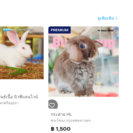
ดูเพิ่มเติม
PREMIUM
นธ์เนื้อ นิวซีแลนไวน์
ครศรีอยุธยา
กระต่าย HL
พระโขนง กรุงเทพมหานคร
฿ 1,500