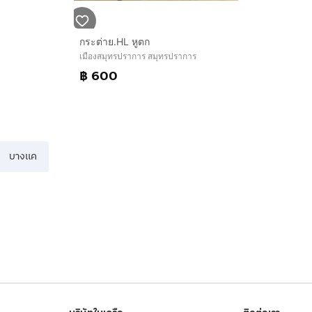
กระต่าย.HL​ หูตก
เมืองสมุทรปราการ สมุทรปราการ
฿ 600
บางแค