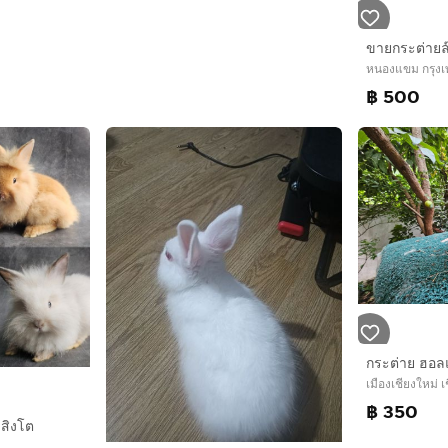
ขายกระต่ายล
หนองแขม กรุง
฿ 500
กระต่าย ฮอล
เมืองเชียงใหม่ เ
฿ 350
วสิงโต