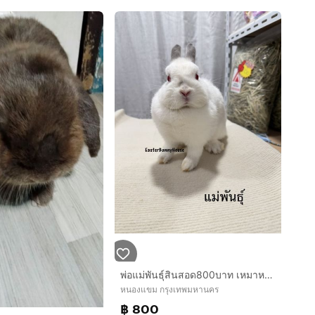
พ่อแม่พันธุ์สินสอด800บาท เหมาหมด1500
หนองแขม กรุงเทพมหานคร
฿ 800