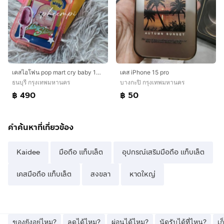
เคสไอโฟน pop mart cry baby 16PM ของแท้จาก shop เกาหลี
เคส iPhone 15 pro
ธนบุรี กรุงเทพมหานคร
บางกะปิ กรุงเทพมหานคร
฿ 490
฿ 50
คำค้นหาที่เกี่ยวข้อง
Kaidee
มือถือ แท็บเล็ต
อุปกรณ์เสริมมือถือ แท็บเล็ต
เคสมือถือ แท็บเล็ต
สงขลา
หาดใหญ่
ของยังอยู่ไหม?
ลดได้ไหม?
ผ่อนได้ไหม?
นัดรับได้ที่ไหน?
เ