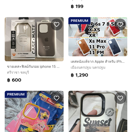
฿ 199
PREMIUM
เคสหนังเเท้จาก Apple สำหรับ iPhone x xs xr xsmax 11Pro 11PM 13 13pro 13PM 14 14Pro 14PM 15 15Pro 15PM 16Pro 16PM
ขายเคส+ฟิลม์กันรอย iphone 15 Pro
เมืองนครปฐม นครปฐม
ศรีราชา ชลบุรี
฿ 1,290
฿ 600
PREMIUM