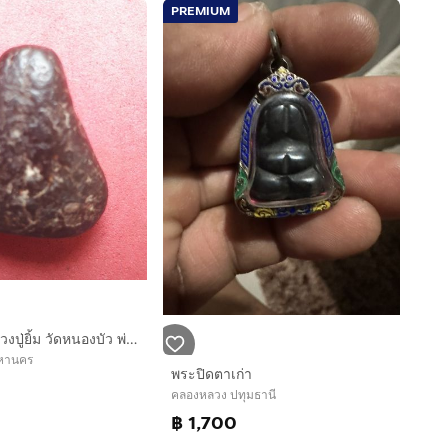
PREMIUM
พระปิดตา หลวงปู่ยิ้ม วัดหนองบัว พ่อเฒ่ายิ้ม หลังจารมือ เนื้อผงคลุกรัก มีเส้นผม เนื้อแห้ง เก่า แท้ หายาก สภาพสวยมาก พร้อมกรอบพระ แบบโบราณ
พมหานคร
พระปิดตาเก่า
คลองหลวง ปทุมธานี
฿ 1,700