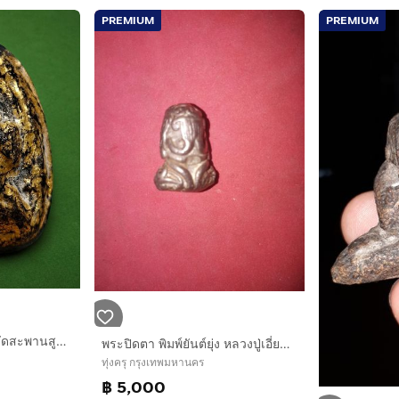
PREMIUM
PREMIUM
พระปิดตาหลวงปู่เอี่ยมวัดสะพานสูงลงรักปิดทอง
พระปิดตา พิมพ์ยันต์ยุ่ง หลวงปู่เอี่ยม วัดหนัง ปี2460 เนื้อสำริดเงิน พิมพ์เล็ก สวยงาม คมชัด สภาพสวย เหี่่ยวย่น พรุ่นเก่า เดิมๆ แท้ หายากมากๆ
ทุ่งครุ กรุงเทพมหานคร
฿ 5,000