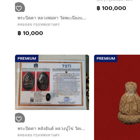
฿ 100,000
พระปิดตา หลวงพ่อทา วัดพะเนียงแตก นครปฐม พิมพ์เกลอเดี่ยว เนื้อสำริด ขนาดพระ 2 x 3 ซม.ท่านได้สร้างและปลุกเสกเอาไว้ในยุคแรกๆ ประมาณปี พ.ศ.2460
คลองเตย กรุงเทพมหานคร
฿ 10,000
PREMIUM
PREMIUM
พระปิดตา หลังยันต์ หลวงปู่ไข่ วัดเชิงเลน กทม. พิมพ์ใหญ่ เนื้อผงจุ่มรัก มีมวลสารจากผงอิทธิเจ ปิดทองเก่าๆ คราบไขเดิมๆ สวยงามมากๆ สภาพสวย สมบูร
คลองเตย กรุงเทพมหานคร