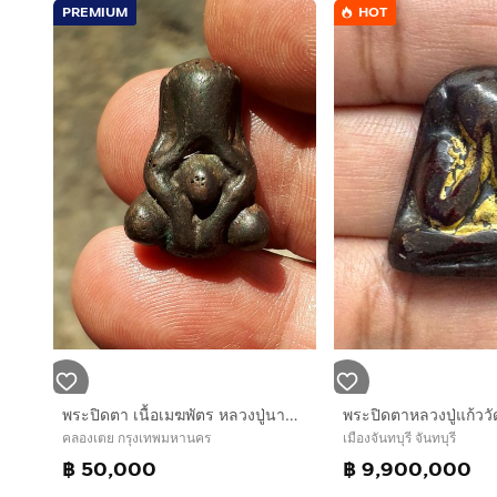
PREMIUM
HOT
พระปิดตา เนื้อเมฆพัตร หลวงปู่นาค วัดห้วยจระเข้ จ.นครปฐม พิมพ์สะดือจุ่น สวยงาม คมชัด สภาพสวย เก่า เดิมๆ แท้ หายากมากๆ มีใบประกาศนียบัตรรับรอง
พระปิดตาหลวงปู่แก้ววัด
คลองเตย กรุงเทพมหานคร
เมืองจันทบุรี จันทบุรี
฿ 50,000
฿ 9,900,000