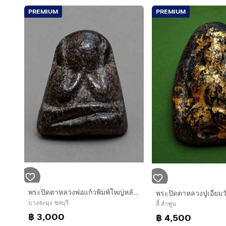
PREMIUM
PREMIUM
พระปิดตาหลวงพ่อแก้วพิมพ์ใหญ่หลังแบบลงรักปิดทองเนื้อผงคลุกรัก
บางละมุง ชลบุรี
ลี้ ลำพูน
฿ 3,000
฿ 4,500