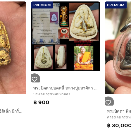
PREMIUM
PREMIUM
พระปิดตาปบดหนี้ หลวงปู่มหาศิลา ปี63 สวยแชมป์
ประเวศ กรุงเทพมหานคร
฿ 900
พิมพ์เสริมฐานหลังยันต์อิติเล็ก มีกริ่ง มีจุด ก้นจาร พระปิดตาหลวงปู่เฮี้ยง วัดป่า
คลองเตย กรุง
฿ 30,00