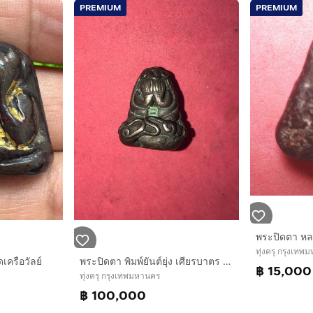
PREMIUM
PREMIUM
ทุ่งครุ กรุงเท
เครือวัลย์
พระปิดตา พิมพ์ยันต์ยุ่ง เศียรบาตร เนื้อสำริดเงิน หลวงพ่อทับ อินทโชติ วัดสุวรรณาราม ( ทอง ) บางกอกน้อย พิมพ์คม ชัด เส้นยันต์คมชัด ลึก เส้นยัน
฿ 15,000
ทุ่งครุ กรุงเทพมหานคร
฿ 100,000