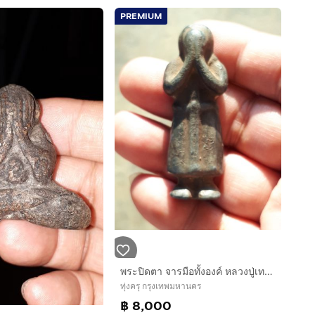
PREMIUM
พระปิดตา จารมือทั้งองค์ หลวงปู่เทพโลกอุดร พิมพ์ยืน เนื้อตะกั่ว ขนาดพระ 1.5 x 5.5 ซม. จารเก่า คมลึก ด้วยลายมือสวยมาก ตะกั่วสีจืดแล้ว มีน้ำหนั
ทุ่งครุ กรุงเทพมหานคร
฿ 8,000