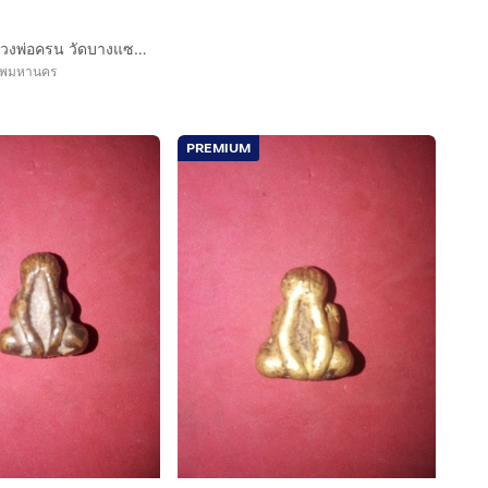
พระปิดตา หลวงพ่อครน วัดบางแซะ รุ่นแรก ประมาณปี 2480 เนื้อผง จารเต็มองค์ ขนาดจัมโบ้ ดูง่ายสพระปิดตาเข่ากว้าง แท้ดูง่าย สบายตา พระสวยเดิมๆฟอร์
เทพมหานคร
PREMIUM