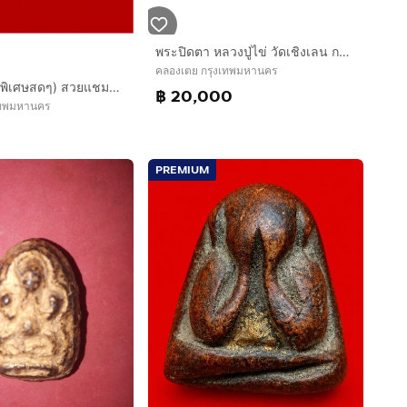
พระปิดตา หลวงปู่ไข่ วัดเชิงเลน กทม. พิมพ์ใหญ่ หลังอูม เนื้อผงคลุกรักผสมผงพุทธคุณ มวลสารจากผงอิทธิเจ ปิดทองเก่าๆ คราบไขเดิมๆ สวยงามมากๆ สภาพส
คลองเตย กรุงเทพมหานคร
(ของขวัญ ลดพิเศษสดๆ) สวยแชมป์ รุ่นแรก 1 ใน 2,999 องค์เท่านั้น (สวยแท้ ราคาจับต้องได้)
฿ 20,000
เทพมหานคร
PREMIUM