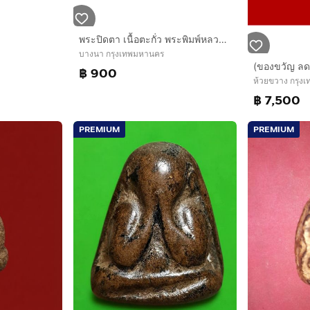
พระปิดตา เนื้อตะกั่ว พระพิมพ์หลวงปู่เอี่ยม ออกวัดโคนอน
บางนา กรุงเทพมหานคร
฿ 900
ห้วยขวาง กรุง
฿ 7,500
PREMIUM
PREMIUM