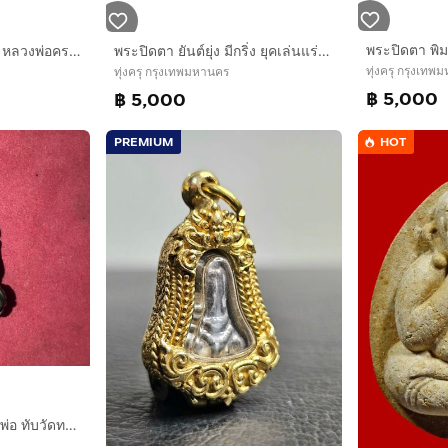
พระปิตตา เนื้อทองผสม หลวงพ่อครน วัดบางแซะ ผิวสองสี สวยมาก เก่า แท้ แปลก หายาก พระปิดตาใหญ่ประมาณ โคนนิ้วชี้ เป็นเนื้อทองผสม ทองคำ เงิน นาก แ
พระปิดตา ยันต์ยุ่ง มีกริ่ง ยุคเล่นแร่แปรธาตุ หลวงพ่อเดิม วัดหนองโพ เนื้อทองผสม ผิวขึ้นเป็นเกล็ดกระดี่ ฝังเหล็กไหลเป็นกริ่ง สวยงาม คมชัด สภาพ
ทุ่งครุ กรุงเท
ทุ่งครุ กรุงเทพมหานคร
฿ 5,000
฿ 5,000
PREMIUM
HOT
พระปิดตายันต์ยุ่ง หลวงพ่อ ทับวัดทอง พิมพ์ตุ๊กตา ยันต์น่อง เนื้อสัมฤทธิ์เงิน ขนาดเล็กน่ารักน่าคล้องบูชา สภาพสวยมาก หุ่นพิมพ์มาตรฐานนิยม เส้นย