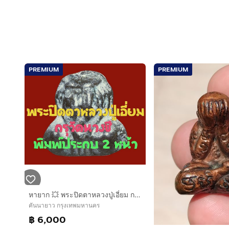
PREMIUM
PREMIUM
หายาก 💥 พระปิดตาหลวงปู่เอี่ยม กรุวัดนางชี พิมพ์ประกบ 2 หน้า เนื้อตะกั่วขึ้นปรอทขาว หลวงปู่เอี่ยม วัดหนัง ปลุกเสก
คันนายาว กรุงเทพมหานคร
฿ 6,000