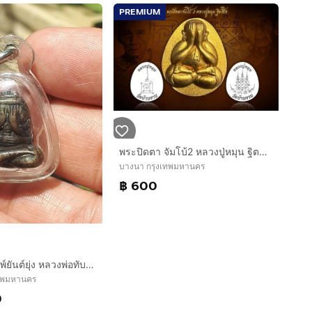
PREMIUM
พระปิดตา จัมโบ้2 หลวงปู่หมุน ฐิตสีโล
บางนา กรุงเทพมหานคร
฿ 600
พระปิดตา พิมพ์ยันต์ยุ่ง หลวงพ่อทับ วัดทอง เนื้อสำริด พิมพ์คม ชัด เส้นยันต์คมชัด ลึก เส้นยันต์วางได้อย่างลงตัว เป็นระเบียบ ขนาดพอดี ปี 24xx ด
เทพมหานคร
0