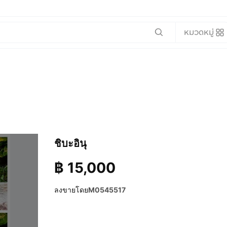
หมวดหมู่
ชิบะอินุ
฿
15,000
ลงขายโดย
M0545517