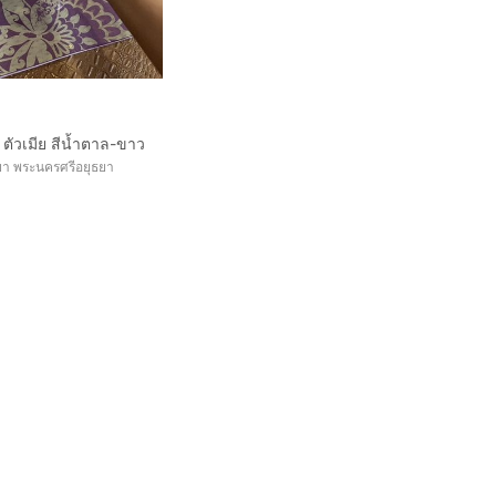
 ตัวเมีย สีน้ำตาล-ขาว
ยา พระนครศรีอยุธยา