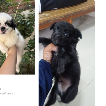
า
ครศรีอยุธยา