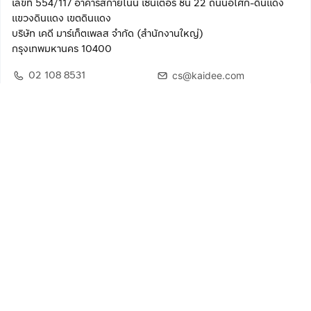
เลขที่ 554/117 อาคารสกายไนน์ เซ็นเตอร์ ชั้น 22 ถนนอโศก-ดินแดง
แขวงดินแดง เขตดินแดง
บริษัท เคดี มาร์เก็ตเพลส จำกัด (สำนักงานใหญ่)
กรุงเทพมหานคร 10400
02 108 8531
cs@kaidee.com
ติดตามเรา
เพื่อประสบการณ์ใช้งานที่ดีขึ้น
© 2568 บริษัท เคดี มาร์เก็ตเพลส จำกัด