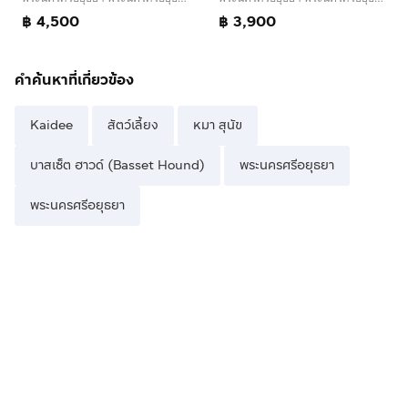
฿ 4,500
฿ 3,900
คำค้นหาที่เกี่ยวข้อง
Kaidee
สัตว์เลี้ยง
หมา สุนัข
บาสเซ็ต ฮาวด์ (Basset Hound)
พระนครศรีอยุธยา
พระนครศรีอยุธยา